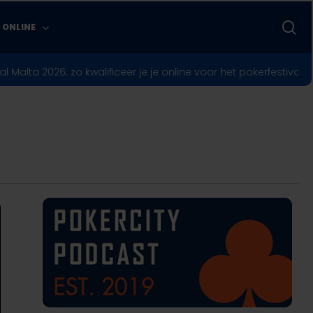
zo
 ONLINE
 kwalificeer je je online voor het pokerfestival op Malta
♣︎
PokerC