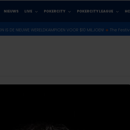
NIEUWS
LIVE
POKERCITY
POKERCITY LEAGUE
HC
ERELDKAMPIOEN VOOR $10 MILJOEN!
♣︎
The Festival Malta 2026: zo