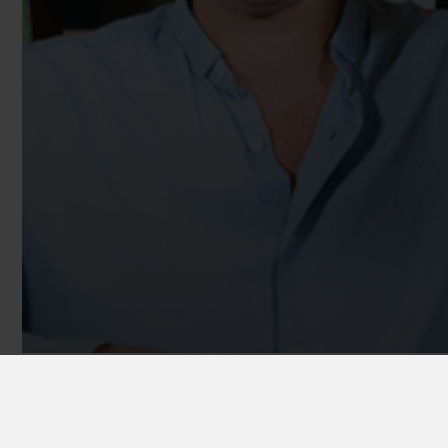
Algemeen