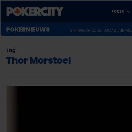
Skip
to
POKER
main
content
POKERNIEUWS
erd in Main Event
♣︎
WSOP 2026: LUCAS JUMALON IS DE NIEUWE W
Tag
Thor Morstoel
EPT
Praag
2025:
Heskey
Selva
wint