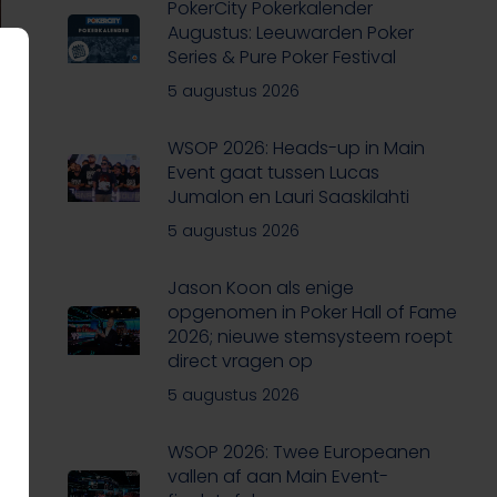
PokerCity Pokerkalender
Augustus: Leeuwarden Poker
Series & Pure Poker Festival
5 augustus 2026
WSOP 2026: Heads-up in Main
Event gaat tussen Lucas
Jumalon en Lauri Saaskilahti
5 augustus 2026
Jason Koon als enige
opgenomen in Poker Hall of Fame
2026; nieuwe stemsysteem roept
direct vragen op
5 augustus 2026
WSOP 2026: Twee Europeanen
vallen af aan Main Event-