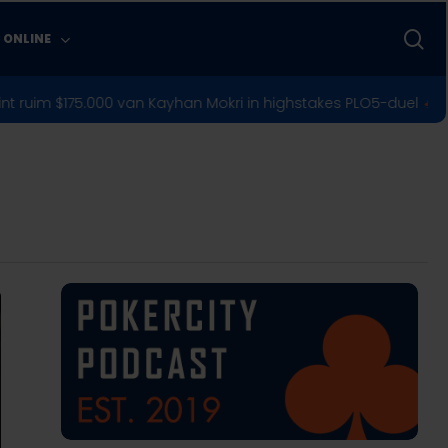
zo
 ONLINE
00 van Kayhan Mokri in highstakes PLO5-duel
♣︎
Pure Poker Festiv