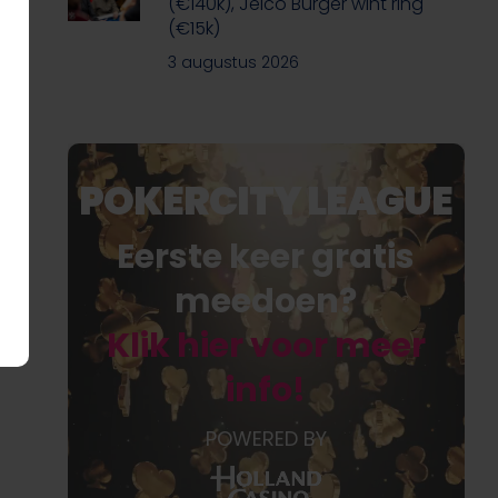
(€140k), Jelco Burger wint ring
(€15k)
3 augustus 2026
POKERCITY LEAGUE
Eerste keer gratis
meedoen?
Klik hier voor meer
info!
POWERED BY