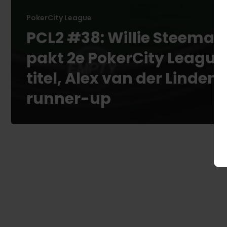
PokerCity League
PCL2 #38: Willie Steeman
pakt 2e PokerCity League
titel, Alex van der Linden
runner-up