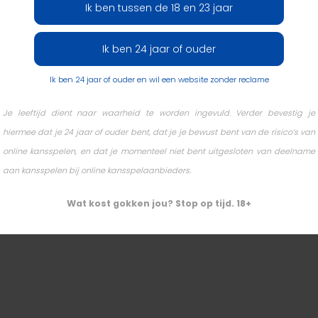
Ik ben tussen de 18 en 23 jaar
Ik ben 24 jaar of ouder
Ik ben 24 jaar of ouder en wil een website zonder reclame
Je leeftijd dient naar waarheid te worden ingevuld. Verder bevestig je
hiermee dat je 24 jaar of ouder bent, dat je je bewust bent van de risico’s van
online kansspelen, en dat je momenteel niet bent uitgesloten van deelname
aan kansspelen bij online kansspelaanbieders.
Wat kost gokken jou? Stop op tijd. 18+