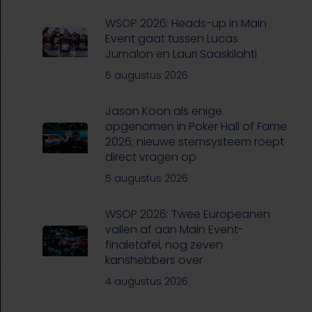
WSOP 2026: Heads-up in Main
Event gaat tussen Lucas
Jumalon en Lauri Saaskilahti
5 augustus 2026
Jason Koon als enige
opgenomen in Poker Hall of Fame
2026; nieuwe stemsysteem roept
direct vragen op
5 augustus 2026
WSOP 2026: Twee Europeanen
vallen af aan Main Event-
finaletafel, nog zeven
kanshebbers over
4 augustus 2026