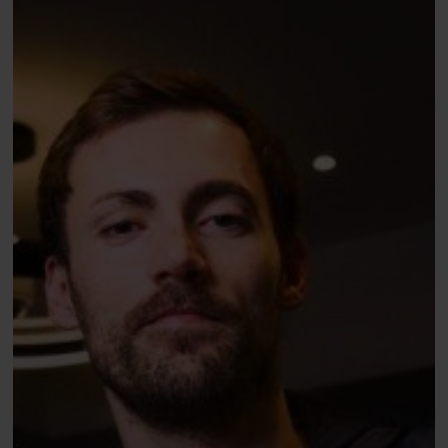
event
($40k),
Lawrence
Chang
shipt
Main
($300k)