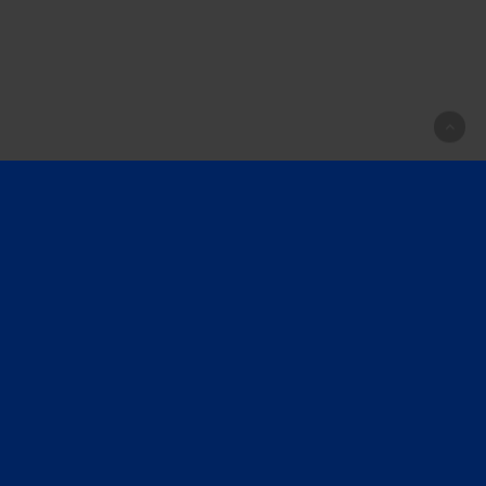
POKER NIEUWS
Algemeen
Holland Casino
Online Poker
Circus Casino Resort Namur