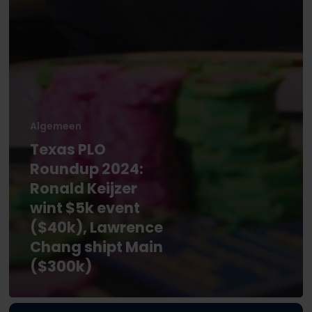
Algemeen
Texas PLO
Roundup 2024:
Ronald Keijzer
wint $5k event
($40k), Lawrence
Chang shipt Main
($300k)