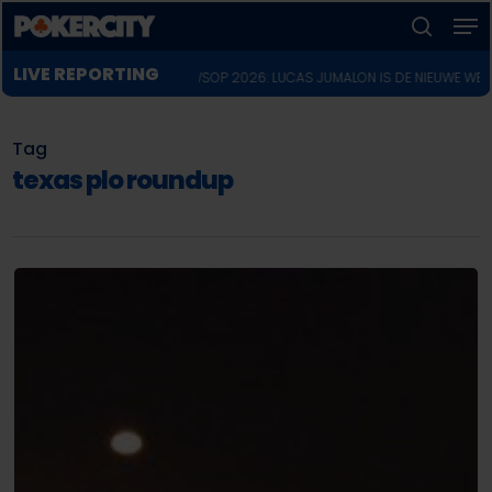
Men
Skip
to
zoeken
Menu
main
LIVE REPORTING
eerd in Main Event
♣︎
WSOP 2026: LUCAS JUMALON IS DE NIEUWE WERELDKAMP
sluiten
content
Tag
texas plo roundup
Texas
PLO
Roundup
2024:
Ronald
Keijzer
wint
$5k