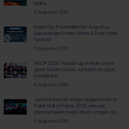
Malta
6 augustus 2026
PokerCity Pokerkalender Augustus:
Leeuwarden Poker Series & Pure Poker
Festival
5 augustus 2026
WSOP 2026: Heads-up in Main Event
gaat tussen Lucas Jumalon en Lauri
Saaskilahti
5 augustus 2026
Jason Koon als enige opgenomen in
Poker Hall of Fame 2026; nieuwe
stemsysteem roept direct vragen op
5 augustus 2026