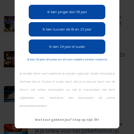
7 augustus 2026
Ik ben jonger dan 18 jaar
Daniel Negreanu haalt uit naar nieuw
stemsysteem Poker Hall of Fame: “Het
systeem heeft gefaald”
Ik ben tussen de 18 en 23 jaar
7 augustus 2026
Ik ben 24 jaar of ouder
WSOP Online 2026: 33 bracelets en $25
Ik ben 24 jaar of ouder en wil een website zonder reclame
miljoen gegarandeerd in Main Event
7 augustus 2026
Je leeftijd dient naar waarheid te worden ingevuld. Verder bevestig je
hiermee dat je 24 jaar of ouder bent, dat je je bewust bent van de
WSOP 2026: LUCAS JUMALON IS DE
risico’s van online kansspelen, en dat je momenteel niet bent
NIEUWE WERELDKAMPIOEN VOOR $10
uitgesloten van deelname aan kansspelen bij online
MILJOEN!
kansspelaanbieders.
6 augustus 2026
Wat kost gokken jou? Stop op tijd. 18+
The Festival Malta 2026: zo kwalificeer
je je online voor het pokerfestival op