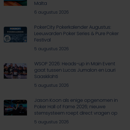
Malta
6 augustus 2026
PokerCity Pokerkalender Augustus:
Leeuwarden Poker Series & Pure Poker
Festival
5 augustus 2026
WSOP 2026: Heads-up in Main Event
gaat tussen Lucas Jumalon en Lauri
Saaskilahti
5 augustus 2026
Jason Koon als enige opgenomen in
Poker Hall of Fame 2026; nieuwe
stemsysteem roept direct vragen op
5 augustus 2026