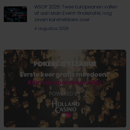
WSOP 2026: Twee Europeanen vallen
af aan Main Event-finaletafel, nog
zeven kanshebbers over
4 augustus 2026
POKERCITY LEAGUE
Eerste keer gratis meedoen?
Klik hier voor meer info!
POWERED BY