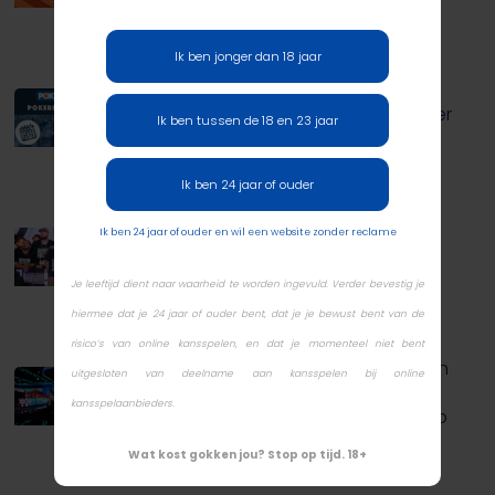
6 augustus 2026
Ik ben jonger dan 18 jaar
PokerCity Pokerkalender Augustus:
Leeuwarden Poker Series & Pure Poker
Ik ben tussen de 18 en 23 jaar
Festival
5 augustus 2026
Ik ben 24 jaar of ouder
WSOP 2026: Heads-up in Main Event
Ik ben 24 jaar of ouder en wil een website zonder reclame
gaat tussen Lucas Jumalon en Lauri
Saaskilahti
Je leeftijd dient naar waarheid te worden ingevuld. Verder bevestig je
5 augustus 2026
hiermee dat je 24 jaar of ouder bent, dat je je bewust bent van de
risico’s van online kansspelen, en dat je momenteel niet bent
Jason Koon als enige opgenomen in
uitgesloten van deelname aan kansspelen bij online
Poker Hall of Fame 2026; nieuwe
kansspelaanbieders.
stemsysteem roept direct vragen op
5 augustus 2026
Wat kost gokken jou? Stop op tijd. 18+