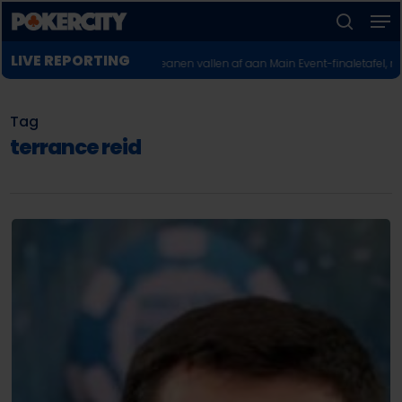
Men
Skip
to
zoeken
Menu
main
LIVE REPORTING
P 2026: Twee Europeanen vallen af aan Main Event-finaletafel, nog zeven
sluiten
content
Tag
terrance reid
WSOP
Paradise
2025:
Bernhard
Binder
wint
Super
Main