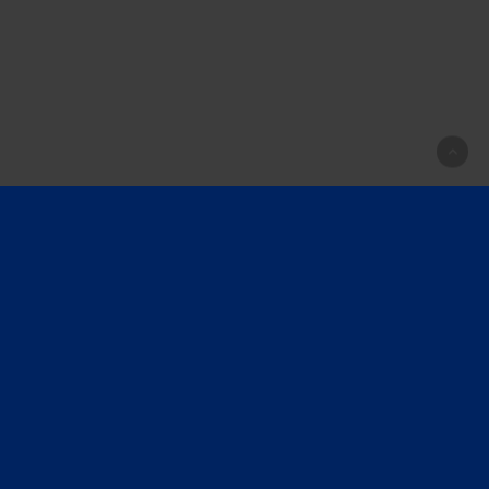
POKER NIEUWS
Algemeen
Holland Casino
Online Poker