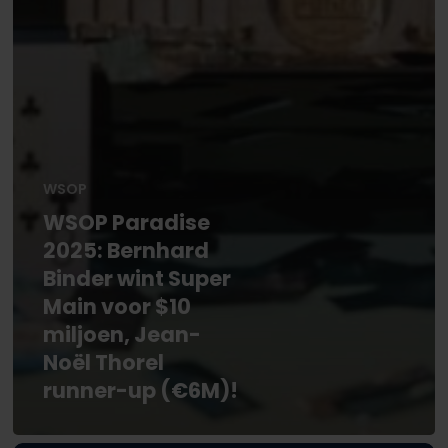
WSOP
WSOP Paradise
2025: Bernhard
Binder wint Super
Main voor $10
miljoen, Jean-
Noël Thorel
runner-up (€6M)!