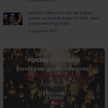
WSOPC Tallinn: Roy van der Reijnst
runner-up in Main Event (€140k), Jelco
Burger wint ring (€15k)
3 augustus 2026
POKERCITY LEAGUE
Eerste keer gratis meedoen?
Klik hier voor meer info!
POWERED BY