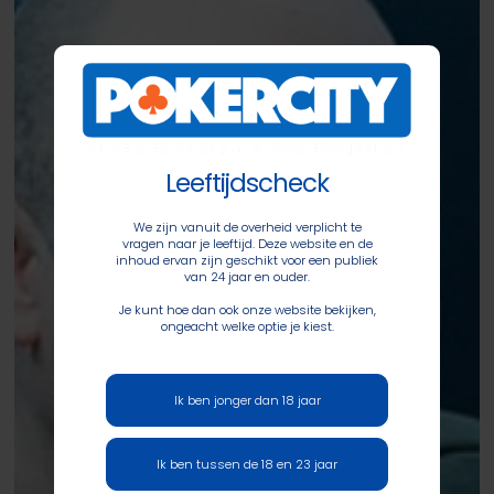
Cup,
Orhan
Serbes
wint
Big
Tuesday
Leeftijdscheck
Special
(€1.840)
We zijn vanuit de overheid verplicht te
vragen naar je leeftijd. Deze website en de
inhoud ervan zijn geschikt voor een publiek
van 24 jaar en ouder.
Je kunt hoe dan ook onze website bekijken,
ongeacht welke optie je kiest.
Ik ben jonger dan 18 jaar
Ik ben tussen de 18 en 23 jaar