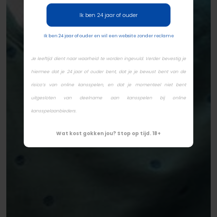
Ik ben 24 jaar of ouder
Ik ben 24 jaar of ouder en wil een website zonder reclame
Je leeftijd dient naar waarheid te worden ingevuld. Verder bevestig je
hiermee dat je 24 jaar of ouder bent, dat je je bewust bent van de
risico’s van online kansspelen, en dat je momenteel niet bent
uitgesloten van deelname aan kansspelen bij online
kansspelaanbieders.
Wat kost gokken jou? Stop op tijd. 18+