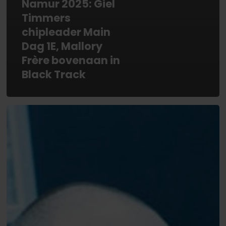
Namur 2025: Giel
Timmers
chipleader Main
Dag 1E, Mallory
Frère bovenaan in
Black Track
CPS
Namur:
Fabrice
Somers
sterk
van
start
in
Circus