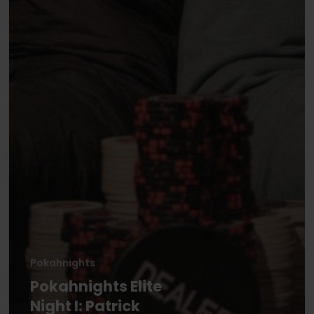
Pokahnights
Pokahnights Elite
Night I: Patrick