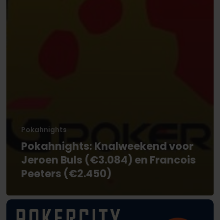
Pokahnights
Pokahnights: Knalweekend voor
Jeroen Buls (€3.084) en Francois
Peeters (€2.450)