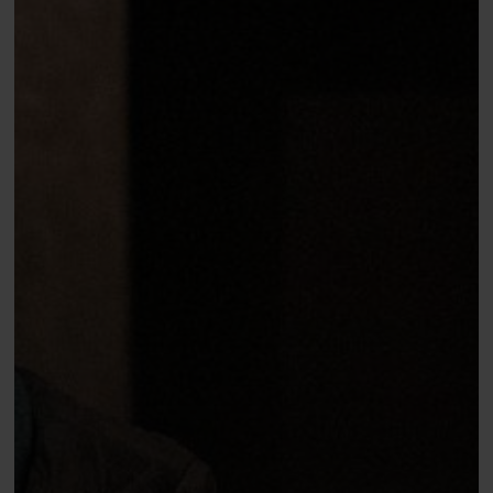
€6.825