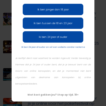
7 augustus 2026
Ik ben jonger dan 18 jaar
Daniel Negreanu haalt uit naar nieuw
stemsysteem Poker Hall of Fame: “Het
systeem heeft gefaald”
Ik ben tussen de 18 en 23 jaar
7 augustus 2026
Ik ben 24 jaar of ouder
WSOP Online 2026: 33 bracelets en $25
Ik ben 24 jaar of ouder en wil een website zonder reclame
miljoen gegarandeerd in Main Event
7 augustus 2026
Je leeftijd dient naar waarheid te worden ingevuld. Verder bevestig je
hiermee dat je 24 jaar of ouder bent, dat je je bewust bent van de
WSOP 2026: LUCAS JUMALON IS DE
risico’s van online kansspelen, en dat je momenteel niet bent
NIEUWE WERELDKAMPIOEN VOOR $10
uitgesloten van deelname aan kansspelen bij online
MILJOEN!
kansspelaanbieders.
6 augustus 2026
Wat kost gokken jou? Stop op tijd. 18+
The Festival Malta 2026: zo kwalificeer
je je online voor het pokerfestival op