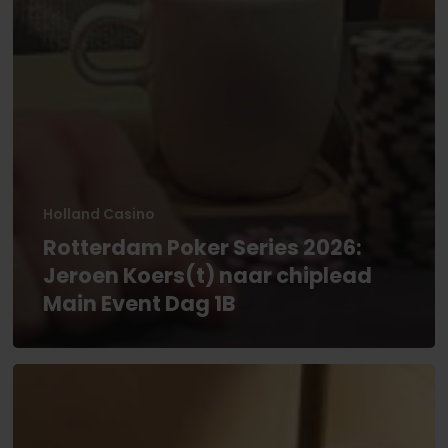
Holland Casino
Rotterdam Poker Series 2026:
Jeroen Koers(t) naar chiplead
Main Event Dag 1B
Rotterdam
Poker
Series