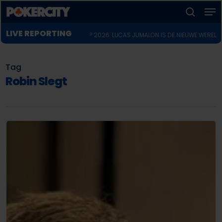
Men
Skip
to
zoeken
Menu
main
POKERNIEUWS
n Event
♣︎
WSOP 2026: LUCAS JUMALON IS DE NIEUWE WERELDKAMPIOEN VOOR 
sluiten
content
Tag
Robin Slegt
Rotterdam
Poker
Series
2026:
Erik
Bauer
voert
finaletafel