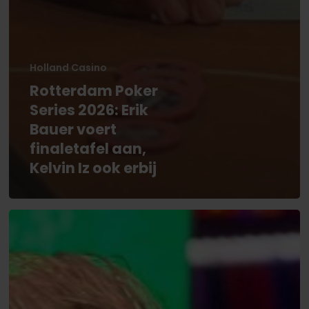
Holland Casino
Rotterdam Poker
Series 2026: Erik
Bauer voert
finaletafel aan,
Kelvin Iz ook erbij
Rotterdam
Poker
Series
2026:
Jeroen
Koers(t)