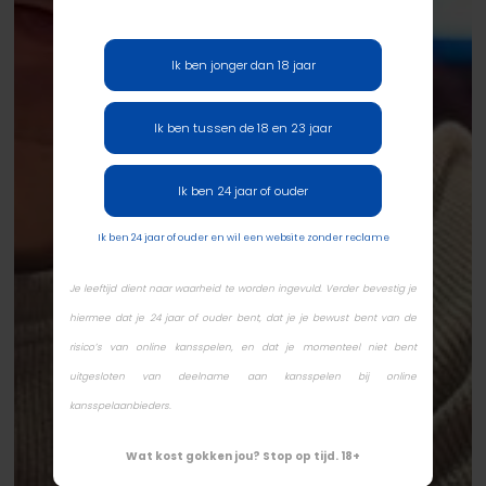
Ik ben jonger dan 18 jaar
Ik ben tussen de 18 en 23 jaar
Ik ben 24 jaar of ouder
Ik ben 24 jaar of ouder en wil een website zonder reclame
Je leeftijd dient naar waarheid te worden ingevuld. Verder bevestig je
hiermee dat je 24 jaar of ouder bent, dat je je bewust bent van de
risico’s van online kansspelen, en dat je momenteel niet bent
uitgesloten van deelname aan kansspelen bij online
kansspelaanbieders.
Wat kost gokken jou? Stop op tijd. 18+