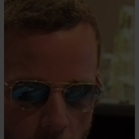
aan,
Kelvin
Iz
ook
erbij