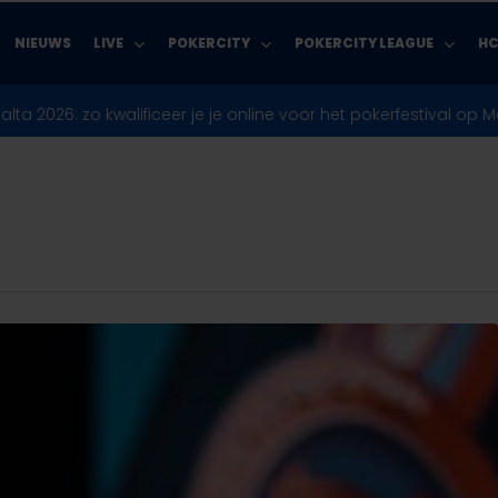
NIEUWS
LIVE
POKERCITY
POKERCITY LEAGUE
HC
lificeer je je online voor het pokerfestival op Malta
♣︎
PokerCity