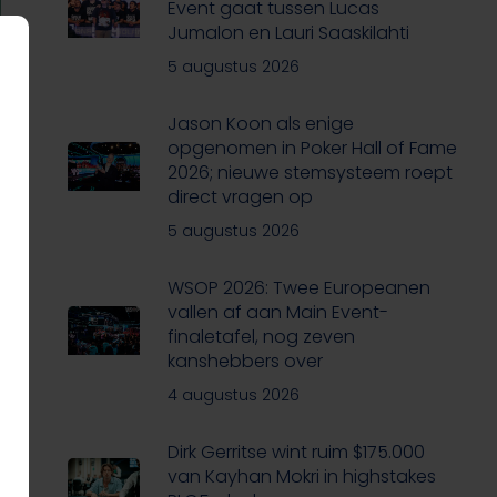
Event gaat tussen Lucas
Jumalon en Lauri Saaskilahti
5 augustus 2026
Jason Koon als enige
opgenomen in Poker Hall of Fame
2026; nieuwe stemsysteem roept
direct vragen op
5 augustus 2026
WSOP 2026: Twee Europeanen
vallen af aan Main Event-
finaletafel, nog zeven
kanshebbers over
4 augustus 2026
Dirk Gerritse wint ruim $175.000
van Kayhan Mokri in highstakes