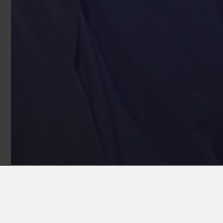
Holland Casino
Dutch Open: Michael