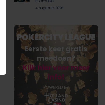
PLO5-duel
4 augustus 2026
POKERCITY LEAGUE
Eerste keer gratis
meedoen?
Klik hier voor meer
info!
POWERED BY