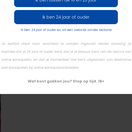
Ik ben 24 jaar of ouder
n
Ik ben 24 jaar of ouder en wil een website zonder reclame
ent
Je leeftijd dient naar waarheid te worden ingevuld. Verder bevestig je
hiermee dat je 24 jaar of ouder bent, dat je je bewust bent van de risico’s van
online kansspelen, en dat je momenteel niet bent uitgesloten van deelname
aan kansspelen bij online kansspelaanbieders.
Wat kost gokken jou? Stop op tijd. 18+