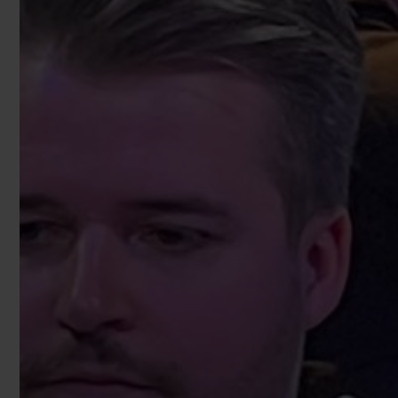
Main
Event
Dag
2,
Alberto
Stegeman
derde