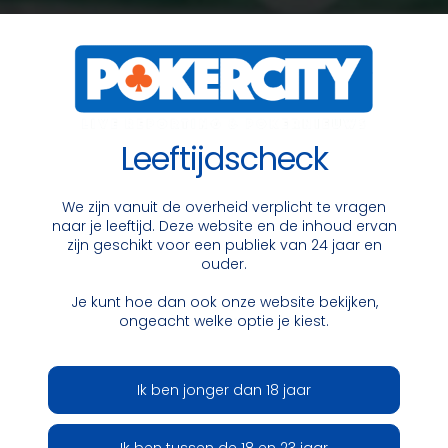
Leeftijdscheck
We zijn vanuit de overheid verplicht te vragen
naar je leeftijd. Deze website en de inhoud ervan
zijn geschikt voor een publiek van 24 jaar en
ouder.
Je kunt hoe dan ook onze website bekijken,
ongeacht welke optie je kiest.
Ik ben jonger dan 18 jaar
Ik ben tussen de 18 en 23 jaar