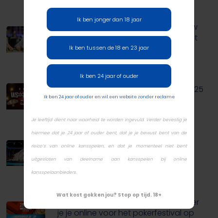
7 augustus 2026
Ik ben jonger dan 18 jaar
Daniel Negreanu haalt uit naar nieuw
stemsysteem Poker Hall of Fame: “Het
systeem heeft gefaald”
Ik ben tussen de 18 en 23 jaar
7 augustus 2026
Ik ben 24 jaar of ouder
WSOP Online 2026: 33 bracelets en $25
Ik ben 24 jaar of ouder en wil een website zonder reclame
miljoen gegarandeerd in Main Event
7 augustus 2026
Je leeftijd dient naar waarheid te worden ingevuld. Verder bevestig je
hiermee dat je 24 jaar of ouder bent, dat je je bewust bent van de
WSOP 2026: LUCAS JUMALON IS DE
risico’s van online kansspelen, en dat je momenteel niet bent
NIEUWE WERELDKAMPIOEN VOOR $10
uitgesloten van deelname aan kansspelen bij online
MILJOEN!
kansspelaanbieders.
6 augustus 2026
Wat kost gokken jou? Stop op tijd. 18+
The Festival Malta 2026: zo kwalificeer
je je online voor het pokerfestival op