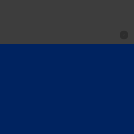
POKER NIEUWS
Algemeen
Holland Casino
Online Poker
Circus Casino Resort Namur