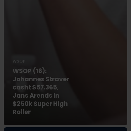
WSOP
WSOP (16):
Johannes Straver
casht $57.365,
Jans Arends in
$250k Super High
Roller