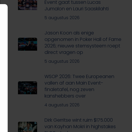
Event gaat tussen Lucas
Jumalon en Lauri Saaskilahti
5 augustus 2026
Jason Koon als enige
opgenomen in Poker Hall of Fame
2026; nieuwe stemsysteem roept
direct vragen op
5 augustus 2026
WSOP 2026: Twee Europeanen
vallen af aan Main Event-
finaletafel, nog zeven
kanshebbers over
4 augustus 2026
Dirk Gerritse wint ruim $175.000
van Kayhan Mokri in highstakes