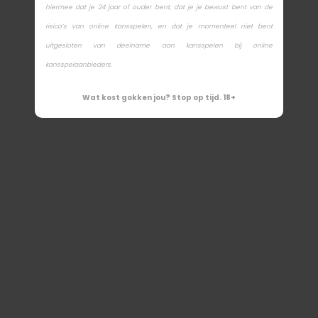
hiermee dat je 24 jaar of ouder bent, dat je je bewust bent van de
risico’s van online kansspelen, en dat je momenteel niet bent
uitgesloten van deelname aan kansspelen bij online
kansspelaanbieders.
Wat kost gokken jou? Stop op tijd. 18+