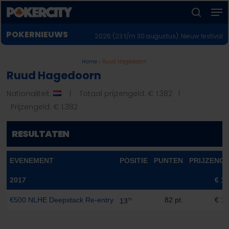
Men
Skip
to
zoeken
Menu
main
POKERNIEUWS
-duel
♣︎
Pure Poker Festival 2026 (23 t/m 30 augustus): Nieuw festival me
sluiten
content
Home
Ruud Hagedoorn
Ruud Hagedoorn
Nationaliteit:
| Totaal prijzengeld: € 1.382 |
Prijzengeld: € 1.382
RESULTATEN
EVENEMENT
POSITIE
PUNTEN
PRIJZENG
2017
€ 1.
€500 NLHE Deepstack Re-entry
82 pt.
€ 1.
13
Th