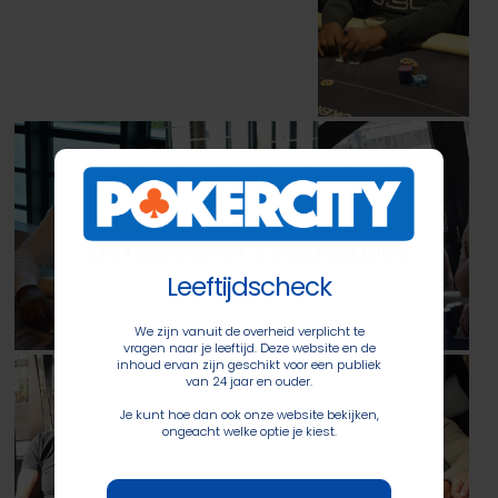
Leeftijdscheck
We zijn vanuit de overheid verplicht te
vragen naar je leeftijd. Deze website en de
inhoud ervan zijn geschikt voor een publiek
van 24 jaar en ouder.
Je kunt hoe dan ook onze website bekijken,
ongeacht welke optie je kiest.