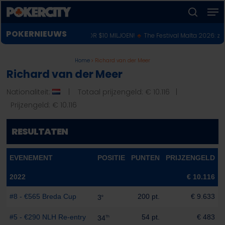
Men
Skip
to
zoeken
Menu
main
POKERNIEUWS
IEUWE WERELDKAMPIOEN VOOR $10 MILJOEN!
♣︎
The Festival Malta 2026: zo kwa
sluiten
content
Home
Richard van der Meer
Richard van der Meer
Nationaliteit:
| Totaal prijzengeld: € 10.116 |
Prijzengeld: € 10.116
RESULTATEN
EVENEMENT
POSITIE
PUNTEN
PRIJZENGELD
2022
€ 10.116
#8 - €565 Breda Cup
200 pt.
€ 9.633
3
e
#5 - €290 NLH Re-entry
54 pt.
€ 483
34
Th