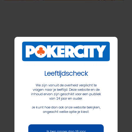
Leeftijdscheck
We zijn vanuit de overheid verplicht te
vragen naar je leeftijd. Deze website en de
inhoud ervan zijn geschikt voor een publiek
van 24 jaar en ouder.
Je kunt hoe dan ook onze website bekijken,
ongeacht welke optie je kiest.
Ik ben jonger dan 18 jaar