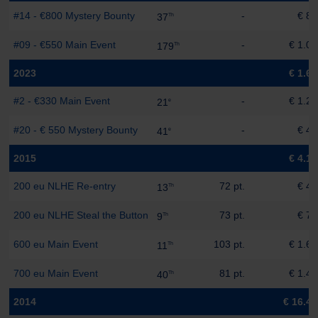
#14 - €800 Mystery Bounty
-
€ 86
37
Th
#09 - €550 Main Event
-
€ 1.0
179
Th
2023
€ 1.6
#2 - €330 Main Event
-
€ 1.2
21
e
#20 - € 550 Mystery Bounty
-
€ 46
41
e
2015
€ 4.1
200 eu NLHE Re-entry
72 pt.
€ 47
13
Th
200 eu NLHE Steal the Button
73 pt.
€ 70
9
Th
600 eu Main Event
103 pt.
€ 1.6
11
Th
700 eu Main Event
81 pt.
€ 1.4
40
Th
2014
€ 16.4