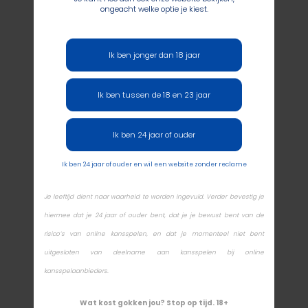
ongeacht welke optie je kiest.
Ik ben jonger dan 18 jaar
Ik ben tussen de 18 en 23 jaar
Ik ben 24 jaar of ouder
Ik ben 24 jaar of ouder en wil een website zonder reclame
Je leeftijd dient naar waarheid te worden ingevuld. Verder bevestig je
hiermee dat je 24 jaar of ouder bent, dat je je bewust bent van de
risico’s van online kansspelen, en dat je momenteel niet bent
uitgesloten van deelname aan kansspelen bij online
kansspelaanbieders.
Wat kost gokken jou? Stop op tijd. 18+