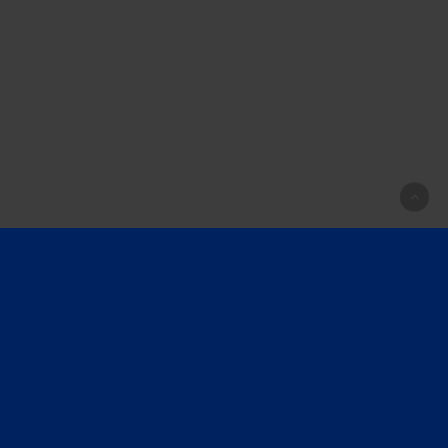
POKER NIEUWS
Algemeen
Holland Casino