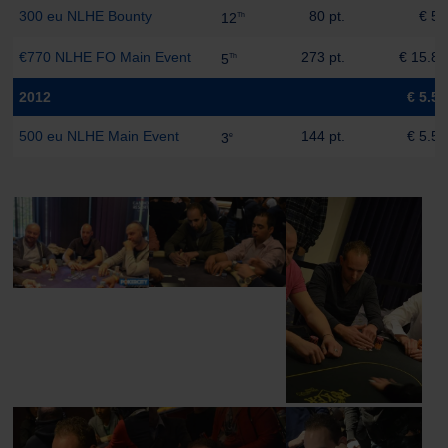
300 eu NLHE Bounty
80 pt.
€ 51
12
Th
€770 NLHE FO Main Event
273 pt.
€ 15.8
5
Th
2012
€ 5.5
500 eu NLHE Main Event
144 pt.
€ 5.5
3
e