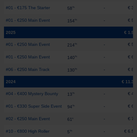
#01 - €175 The Starter
-
€ 35
58
Th
#01 - €250 Main Event
-
€ 55
154
Th
2025
€ 1.92
#01 - €250 Main Event
-
€ 50
214
Th
#01 - €250 Main Event
-
€ 60
140
Th
#06 - €250 Main Track
-
€ 82
130
Th
2024
€ 11.34
#04 - €400 Mystery Bounty
-
€ 45
13
Th
#01 - €330 Super Side Event
-
€ 69
94
Th
#02 - €250 Main Event
-
€ 72
61
e
#10 - €800 High Roller
-
€ 6.52
5
Th