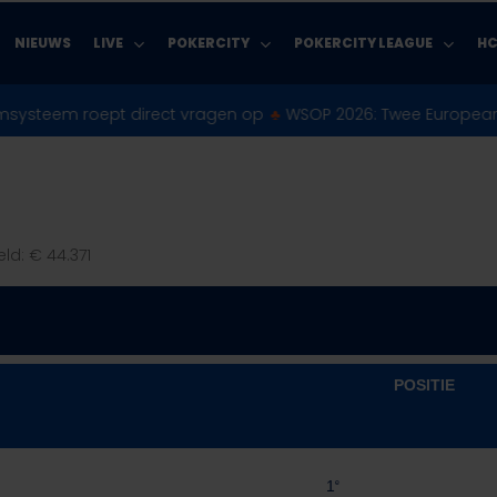
NIEUWS
LIVE
POKERCITY
POKERCITY LEAGUE
HC
direct vragen op
♣︎
WSOP 2026: Twee Europeanen vallen af aan 
ld: € 44.371
POSITIE
1
e