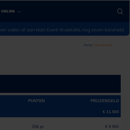
zo
 ONLINE
Main Event-finaletafel, nog zeven kanshebbers over
♣︎
Dirk Ger
Home
Nico Kurver
PUNTEN
PRIJZENGELD
€ 11.565
256 pt.
€ 9.992