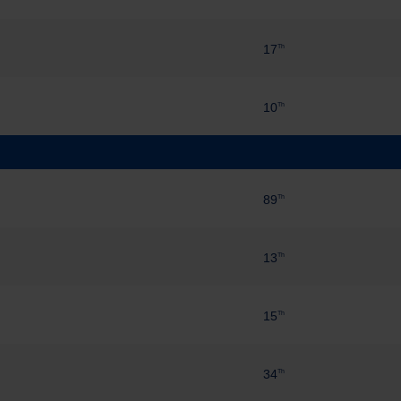
17
Th
10
Th
89
Th
13
Th
15
Th
34
Th