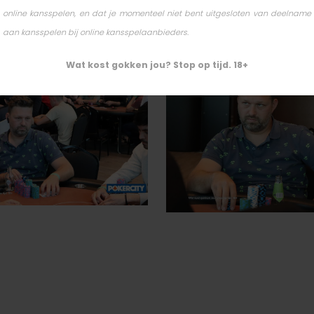
online kansspelen, en dat je momenteel niet bent uitgesloten van deelname
aan kansspelen bij online kansspelaanbieders.
Wat kost gokken jou? Stop op tijd. 18+