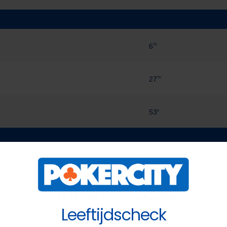
6
Th
27
Th
53
e
13
Th
Leeftijdscheck
9
Th