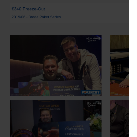
€340 Freeze-Out
2019/06 - Breda Poker Series