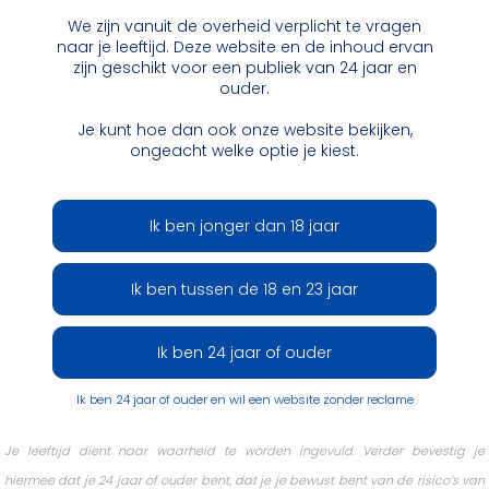
We zijn vanuit de overheid verplicht te vragen
naar je leeftijd. Deze website en de inhoud ervan
8
Th
zijn geschikt voor een publiek van 24 jaar en
ouder.
Je kunt hoe dan ook onze website bekijken,
ongeacht welke optie je kiest.
Ik ben jonger dan 18 jaar
Ik ben tussen de 18 en 23 jaar
Ik ben 24 jaar of ouder
Ik ben 24 jaar of ouder en wil een website zonder reclame
Je leeftijd dient naar waarheid te worden ingevuld. Verder bevestig je
hiermee dat je 24 jaar of ouder bent, dat je je bewust bent van de risico’s van