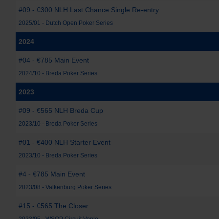
#09 - €300 NLH Last Chance Single Re-entry
2025/01 - Dutch Open Poker Series
2024
#04 - €785 Main Event
2024/10 - Breda Poker Series
2023
#09 - €565 NLH Breda Cup
2023/10 - Breda Poker Series
#01 - €400 NLH Starter Event
2023/10 - Breda Poker Series
#4 - €785 Main Event
2023/08 - Valkenburg Poker Series
#15 - €565 The Closer