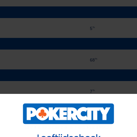
5
Th
68
Th
7
Th
104
Th