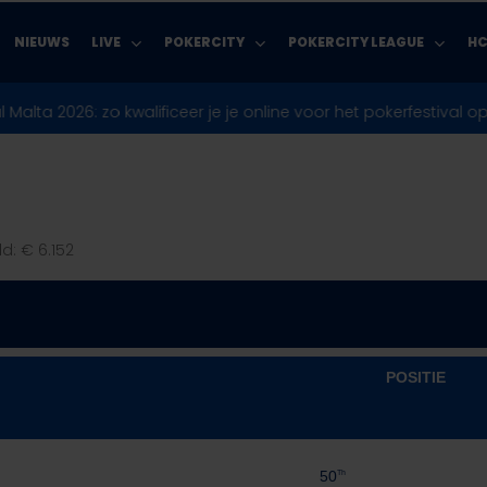
NIEUWS
LIVE
POKERCITY
POKERCITY LEAGUE
HC
 2026: zo kwalificeer je je online voor het pokerfestival op Malta
d: € 6.152
POSITIE
50
Th