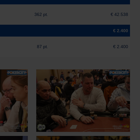
362 pt.
€ 42.538
€ 2.400
87 pt.
€ 2.400