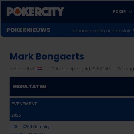
Skip
to
POKER
main
content
POKERNIEUWS
2026: Twee Europeanen vallen af aan Main Event-finaletafel, 
Mark Bongaerts
Nationaliteit:
| Totaal prijzengeld: € 69.180 | Prijzeng
RESULTATEN
EVENEMENT
2025
#08 - €250 Re-entry