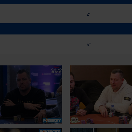
2
e
5
Th