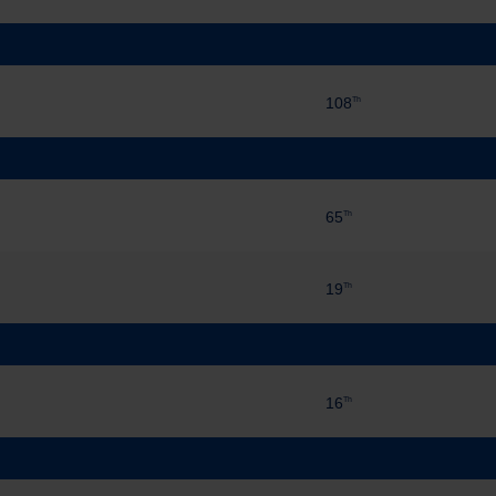
108
Th
65
Th
19
Th
16
Th