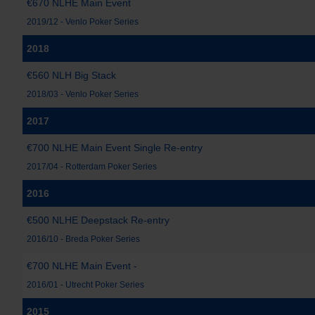
€670 NLHE Main Event
2019/12 - Venlo Poker Series
2018
€560 NLH Big Stack
2018/03 - Venlo Poker Series
2017
€700 NLHE Main Event Single Re-entry
2017/04 - Rotterdam Poker Series
2016
€500 NLHE Deepstack Re-entry
2016/10 - Breda Poker Series
€700 NLHE Main Event -
2016/01 - Utrecht Poker Series
2015