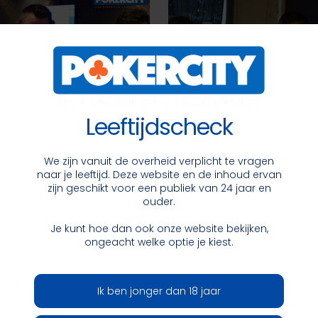
Leeftijdscheck
We zijn vanuit de overheid verplicht te vragen
naar je leeftijd. Deze website en de inhoud ervan
zijn geschikt voor een publiek van 24 jaar en
ouder.
Je kunt hoe dan ook onze website bekijken,
ongeacht welke optie je kiest.
Ik ben jonger dan 18 jaar