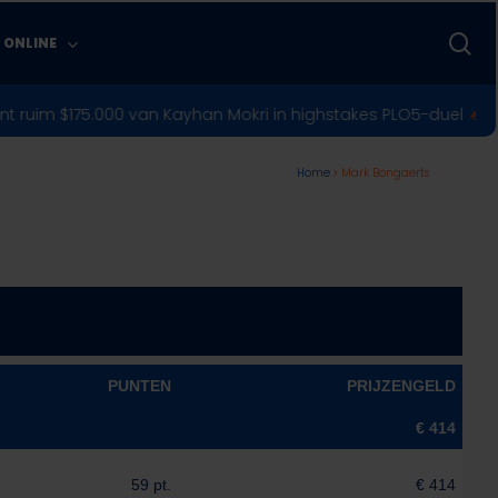
zo
 ONLINE
van Kayhan Mokri in highstakes PLO5-duel
♣︎
Pure Poker Festival
Home
Mark Bongaerts
PUNTEN
PRIJZENGELD
€ 414
59 pt.
€ 414