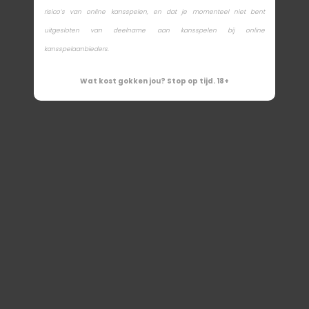
risico’s van online kansspelen, en dat je momenteel niet bent
uitgesloten van deelname aan kansspelen bij online
kansspelaanbieders.
Wat kost gokken jou? Stop op tijd. 18+