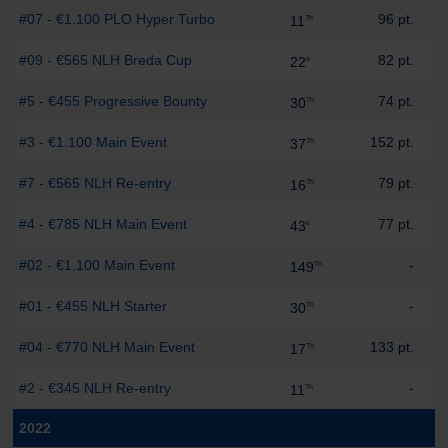
#07 - €1.100 PLO Hyper Turbo
96 pt.
11
Th
#09 - €565 NLH Breda Cup
82 pt.
22
e
#5 - €455 Progressive Bounty
74 pt.
30
Th
#3 - €1.100 Main Event
152 pt.
37
Th
#7 - €565 NLH Re-entry
79 pt.
16
Th
#4 - €785 NLH Main Event
77 pt.
43
e
#02 - €1.100 Main Event
-
149
Th
#01 - €455 NLH Starter
-
30
Th
#04 - €770 NLH Main Event
133 pt.
17
Th
#2 - €345 NLH Re-entry
-
11
Th
2022