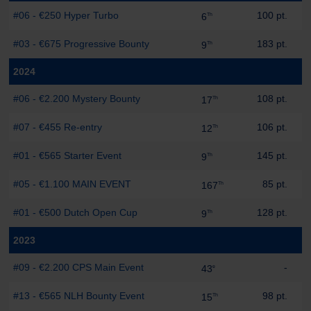
#06 - €250 Hyper Turbo
100 pt.
6
Th
#03 - €675 Progressive Bounty
183 pt.
9
Th
2024
#06 - €2.200 Mystery Bounty
108 pt.
17
Th
#07 - €455 Re-entry
106 pt.
12
Th
#01 - €565 Starter Event
145 pt.
9
Th
#05 - €1.100 MAIN EVENT
85 pt.
167
Th
#01 - €500 Dutch Open Cup
128 pt.
9
Th
2023
#09 - €2.200 CPS Main Event
-
43
e
#13 - €565 NLH Bounty Event
98 pt.
15
Th