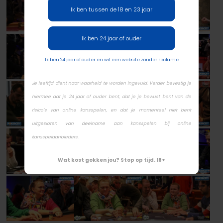
Ik ben tussen de 18 en 23 jaar
Ik ben 24 jaar of ouder
Ik ben 24 jaar of ouder en wil een website zonder reclame
Je leeftijd dient naar waarheid te worden ingevuld. Verder bevestig je
hiermee dat je 24 jaar of ouder bent, dat je je bewust bent van de
risico’s van online kansspelen, en dat je momenteel niet bent
uitgesloten van deelname aan kansspelen bij online
kansspelaanbieders.
Wat kost gokken jou? Stop op tijd. 18+