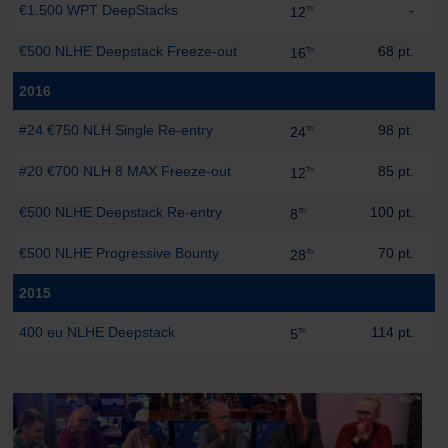
€1.500 WPT DeepStacks
-
12
Th
€500 NLHE Deepstack Freeze-out
68 pt.
16
Th
2016
#24 €750 NLH Single Re-entry
98 pt.
24
Th
#20 €700 NLH 8 MAX Freeze-out
85 pt.
12
Th
€500 NLHE Deepstack Re-entry
100 pt.
8
Th
€500 NLHE Progressive Bounty
70 pt.
28
Th
2015
400 eu NLHE Deepstack
114 pt.
5
Th