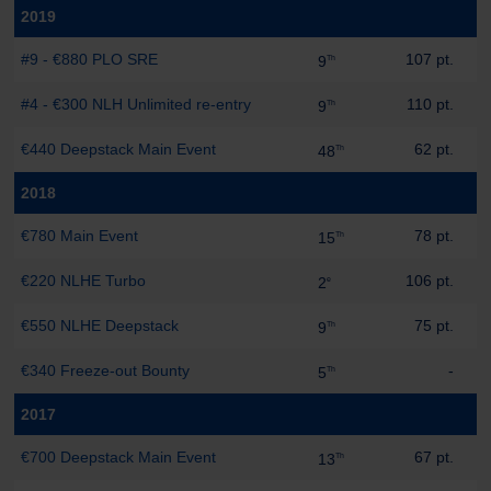
2019
#9 - €880 PLO SRE
107 pt.
9
Th
#4 - €300 NLH Unlimited re-entry
110 pt.
9
Th
€440 Deepstack Main Event
62 pt.
48
Th
2018
€780 Main Event
78 pt.
15
Th
€220 NLHE Turbo
106 pt.
2
e
€550 NLHE Deepstack
75 pt.
9
Th
€340 Freeze-out Bounty
-
5
Th
2017
€700 Deepstack Main Event
67 pt.
13
Th