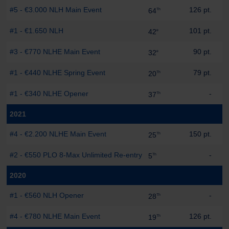
#5 - €3.000 NLH Main Event
126 pt.
64
Th
#1 - €1.650 NLH
101 pt.
42
e
#3 - €770 NLHE Main Event
90 pt.
32
e
#1 - €440 NLHE Spring Event
79 pt.
20
Th
#1 - €340 NLHE Opener
-
37
Th
2021
#4 - €2.200 NLHE Main Event
150 pt.
25
Th
#2 - €550 PLO 8-Max Unlimited Re-entry
-
5
Th
2020
#1 - €560 NLH Opener
-
28
Th
#4 - €780 NLHE Main Event
126 pt.
19
Th