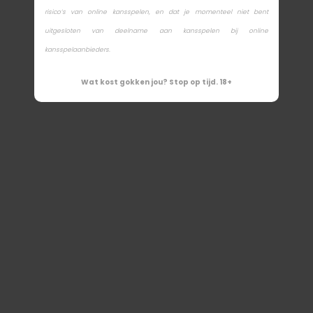
risico’s van online kansspelen, en dat je momenteel niet bent
uitgesloten van deelname aan kansspelen bij online
kansspelaanbieders.
Wat kost gokken jou? Stop op tijd. 18+