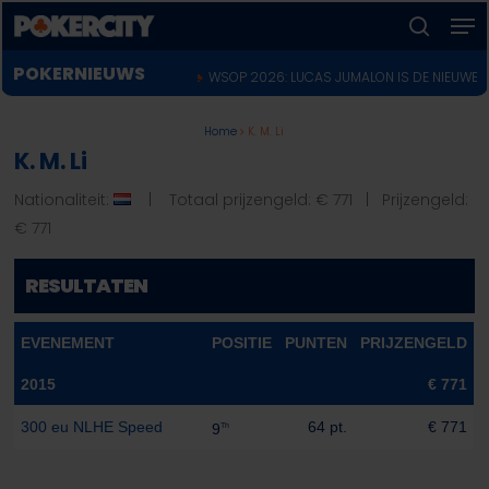
Men
Skip
to
zoeken
Menu
main
POKERNIEUWS
egarandeerd in Main Event
♣︎
WSOP 2026: LUCAS JUMALON IS DE NIEUWE WERE
sluiten
content
Home
K. M. Li
K. M. Li
Nationaliteit:
| Totaal prijzengeld: € 771 | Prijzengeld:
€ 771
RESULTATEN
EVENEMENT
POSITIE
PUNTEN
PRIJZENGELD
2015
€ 771
300 eu NLHE Speed
64 pt.
€ 771
9
Th