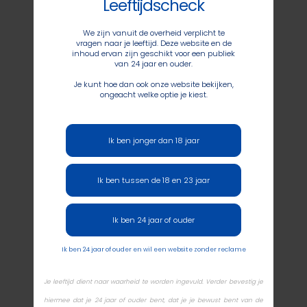
Leeftijdscheck
We zijn vanuit de overheid verplicht te
vragen naar je leeftijd. Deze website en de
inhoud ervan zijn geschikt voor een publiek
van 24 jaar en ouder.
Je kunt hoe dan ook onze website bekijken,
ongeacht welke optie je kiest.
Ik ben jonger dan 18 jaar
Ik ben tussen de 18 en 23 jaar
Ik ben 24 jaar of ouder
Ik ben 24 jaar of ouder en wil een website zonder reclame
Je leeftijd dient naar waarheid te worden ingevuld. Verder bevestig je
hiermee dat je 24 jaar of ouder bent, dat je je bewust bent van de