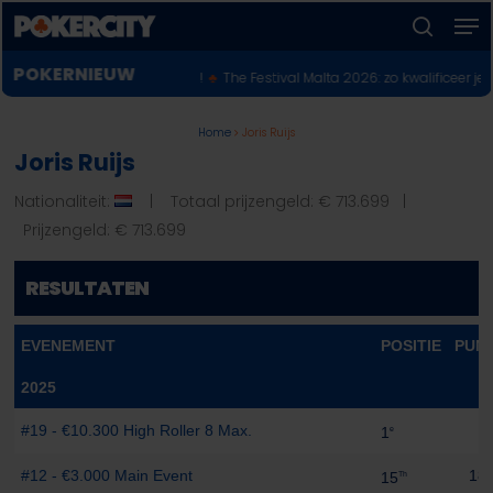
Men
Skip
to
zoeken
Menu
main
POKERNIEUWS
$10 MILJOEN!
♣︎
The Festival Malta 2026: zo kwalificeer je je online voor het 
sluiten
content
Home
Joris Ruijs
Joris Ruijs
Nationaliteit:
| Totaal prijzengeld: € 713.699 |
Prijzengeld: € 713.699
RESULTATEN
EVENEMENT
POSITIE
PUN
2025
#19 - €10.300 High Roller 8 Max.
1
e
#12 - €3.000 Main Event
187
15
Th