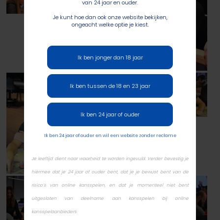
van 24 jaar en ouder.
Je kunt hoe dan ook onze website bekijken,
ongeacht welke optie je kiest.
Ik ben jonger dan 18 jaar
Ik ben tussen de 18 en 23 jaar
Ik ben 24 jaar of ouder
Ik ben 24 jaar of ouder en wil een website zonder reclame
Je leeftijd dient naar waarheid te worden ingevuld. Verder bevestig je
hiermee dat je 24 jaar of ouder bent, dat je je bewust bent van de
risico’s van online kansspelen, en dat je momenteel niet bent
uitgesloten van deelname aan kansspelen bij online
kansspelaanbieders.