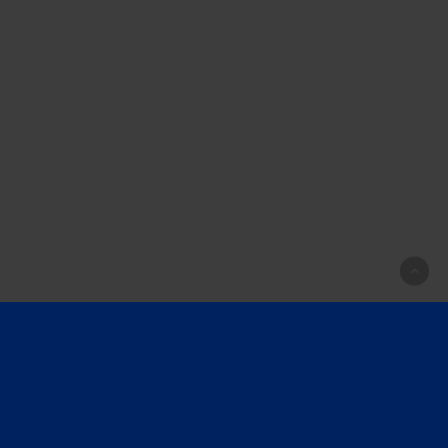
POKER NIEUWS