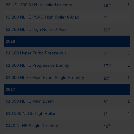
#3 - €1.600 NLH Unlimited re-entry
134
19
Th
€2.200 NLHE PSKO High Roller 8-Max
2
e
€2.750 NLHE High Roller 8-Max
11
Th
2018
€1.100 Hyper Turbo Freeze-out
119
4
Th
€1.600 NLHE Progressive Bounty
115
17
Th
€4.300 NLHE Main Event Single Re-entry
161
23
e
2017
€1.590 NLHE Main Event
169
5
Th
€10.300 NLHE High Roller
484
1
e
€440 NLHE Single Re-entry
65
49
Th