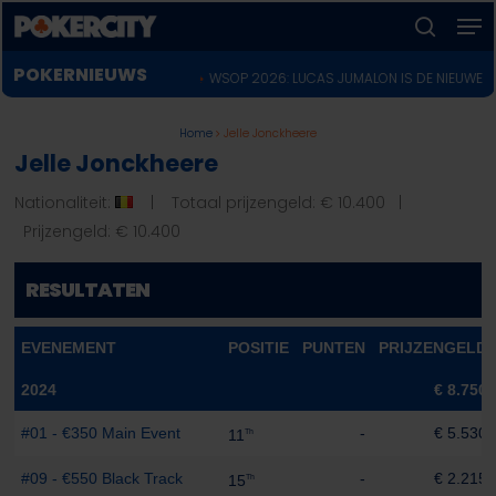
Men
Skip
to
zoeken
Menu
main
POKERNIEUWS
garandeerd in Main Event
♣︎
WSOP 2026: LUCAS JUMALON IS DE NIEUWE WERE
sluiten
content
Home
Jelle Jonckheere
Jelle Jonckheere
Nationaliteit:
| Totaal prijzengeld: € 10.400 |
Prijzengeld: € 10.400
RESULTATEN
EVENEMENT
POSITIE
PUNTEN
PRIJZENGELD
2024
€ 8.750
#01 - €350 Main Event
-
€ 5.530
11
Th
#09 - €550 Black Track
-
€ 2.215
15
Th