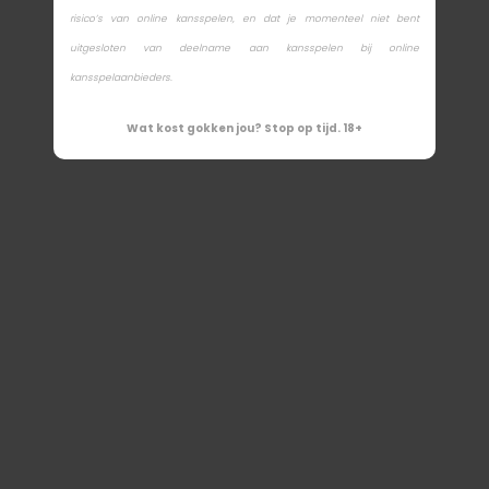
risico’s van online kansspelen, en dat je momenteel niet bent
uitgesloten van deelname aan kansspelen bij online
kansspelaanbieders.
Wat kost gokken jou? Stop op tijd. 18+