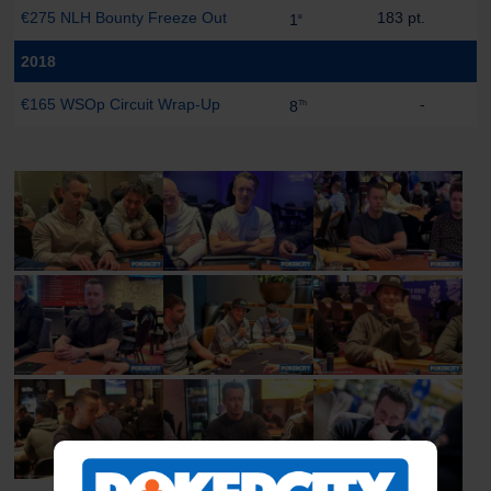
€275 NLH Bounty Freeze Out
183 pt.
1
e
2018
€165 WSOp Circuit Wrap-Up
-
8
Th