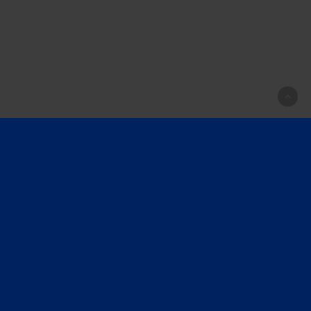
POKER NIEUWS
Algemeen
Holland Casino
Online Poker
Circus Casino Resort Namur
Pokerreis