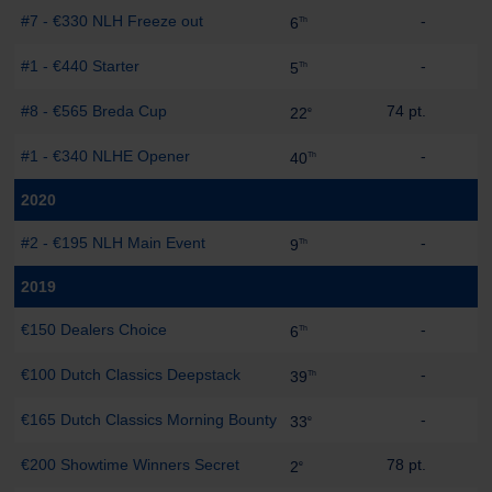
#7 - €330 NLH Freeze out
-
6
Th
#1 - €440 Starter
-
5
Th
#8 - €565 Breda Cup
74 pt.
22
e
#1 - €340 NLHE Opener
-
40
Th
2020
#2 - €195 NLH Main Event
-
9
Th
2019
€150 Dealers Choice
-
6
Th
€100 Dutch Classics Deepstack
-
39
Th
€165 Dutch Classics Morning Bounty
-
33
e
€200 Showtime Winners Secret
78 pt.
2
e