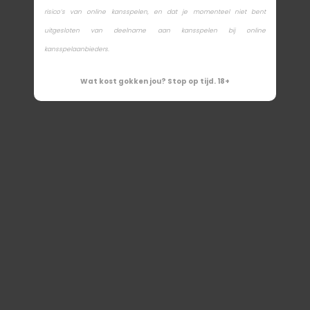
risico’s van online kansspelen, en dat je momenteel niet bent
uitgesloten van deelname aan kansspelen bij online
kansspelaanbieders.
Wat kost gokken jou? Stop op tijd. 18+