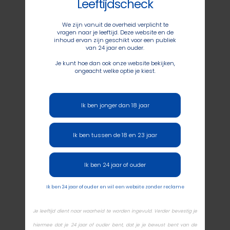
Leeftijdscheck
We zijn vanuit de overheid verplicht te
vragen naar je leeftijd. Deze website en de
inhoud ervan zijn geschikt voor een publiek
van 24 jaar en ouder.
Je kunt hoe dan ook onze website bekijken,
ongeacht welke optie je kiest.
Ik ben jonger dan 18 jaar
Ik ben tussen de 18 en 23 jaar
Ik ben 24 jaar of ouder
Ik ben 24 jaar of ouder en wil een website zonder reclame
Je leeftijd dient naar waarheid te worden ingevuld. Verder bevestig je
hiermee dat je 24 jaar of ouder bent, dat je je bewust bent van de