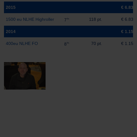
2015
€ 6.831
1500 eu NLHE Highroller
118 pt.
€ 6.831
7
Th
2014
€ 1.155
400eu NLHE FO
70 pt.
€ 1.155
8
Th