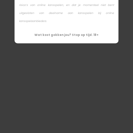
risico’s van online kansspelen, en dat je momenteel niet bent
uitgesloten van deelname aan kansspelen bij online
kansspelaanbieders.
Wat kost gokken jou? Stop op tijd. 18+