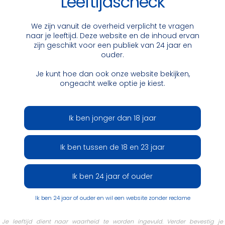
Leeftijdscheck
We zijn vanuit de overheid verplicht te vragen
naar je leeftijd. Deze website en de inhoud ervan
zijn geschikt voor een publiek van 24 jaar en
ouder.
Je kunt hoe dan ook onze website bekijken,
ongeacht welke optie je kiest.
Ik ben jonger dan 18 jaar
Ik ben tussen de 18 en 23 jaar
Ik ben 24 jaar of ouder
Ik ben 24 jaar of ouder en wil een website zonder reclame
Je leeftijd dient naar waarheid te worden ingevuld. Verder bevestig je