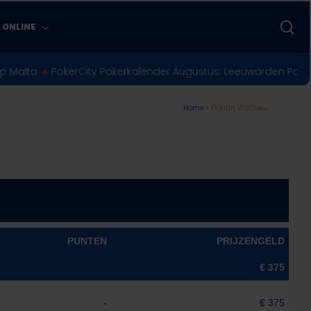
zo
 ONLINE
ta
♣︎
PokerCity Pokerkalender Augustus: Leeuwarden Poker Series
Home
Florian Wathieu
PUNTEN
PRIJZENGELD
€ 375
-
€ 375