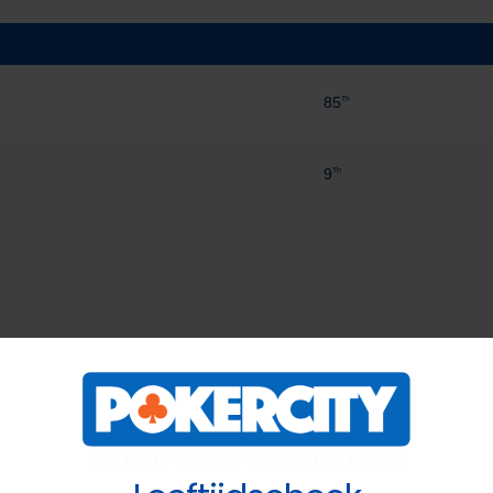
85
Th
9
Th