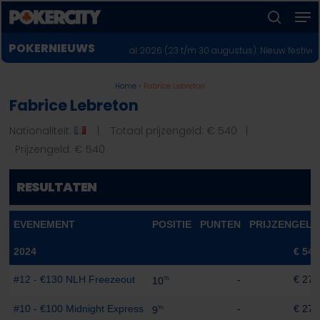
Men
Skip
to
zoeken
Menu
main
POKERNIEUWS
O5-duel
♣︎
Pure Poker Festival 2026 (23 t/m 30 augustus): Nieuw festival m
sluiten
content
Home
Fabrice Lebreton
Fabrice Lebreton
Nationaliteit:
| Totaal prijzengeld: € 540 |
Prijzengeld: € 540
RESULTATEN
EVENEMENT
POSITIE
PUNTEN
PRIJZENGELD
2024
€ 540
#12 - €130 NLH Freezeout
-
€ 270
10
Th
#10 - €100 Midnight Express
-
€ 270
9
Th