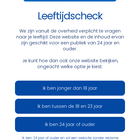
Leeftijdscheck
20
Th
We zijn vanuit de overheid verplicht te vragen
naar je leeftijd. Deze website en de inhoud ervan
9
Th
zijn geschikt voor een publiek van 24 jaar en
ouder.
32
e
Je kunt hoe dan ook onze website bekijken,
ongeacht welke optie je kiest.
Ik ben jonger dan 18 jaar
Ik ben tussen de 18 en 23 jaar
Ik ben 24 jaar of ouder
Ik ben 24 jaar of ouder en wil een website zonder reclame