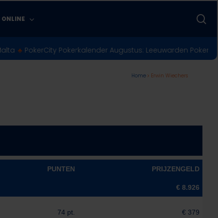
zo
 ONLINE
kerCity Pokerkalender Augustus: Leeuwarden Poker Series & Pure
Home
Erwin Wiechers
PUNTEN
PRIJZENGELD
€ 8.926
74 pt.
€ 379