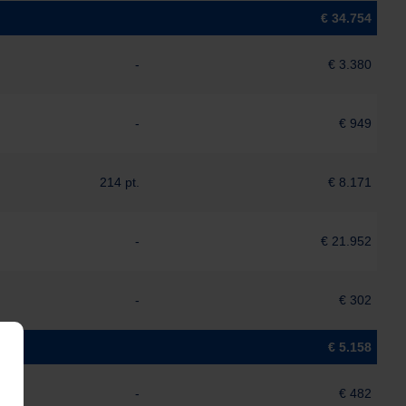
€ 34.754
-
€ 3.380
-
€ 949
214 pt.
€ 8.171
-
€ 21.952
-
€ 302
€ 5.158
-
€ 482