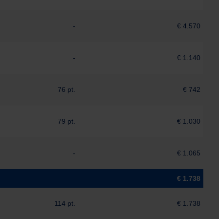
-
€ 4.570
-
€ 1.140
76 pt.
€ 742
79 pt.
€ 1.030
-
€ 1.065
€ 1.738
114 pt.
€ 1.738