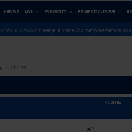
NIEUWS
LIVE
POKERCITY
POKERCITY LEAGUE
HC
: zo kwalificeer je je online voor het pokerfestival op Malta
♣︎
Po
eld: € 50.576
POSITIE
86
Th