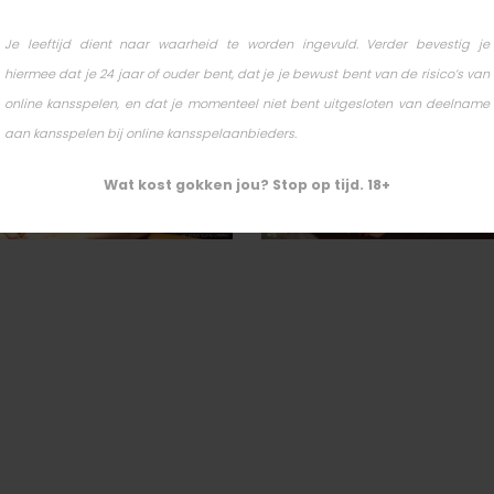
Je leeftijd dient naar waarheid te worden ingevuld. Verder bevestig je
hiermee dat je 24 jaar of ouder bent, dat je je bewust bent van de risico’s van
online kansspelen, en dat je momenteel niet bent uitgesloten van deelname
aan kansspelen bij online kansspelaanbieders.
Wat kost gokken jou? Stop op tijd. 18+