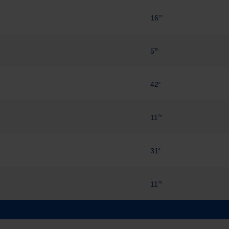
16
Th
5
Th
42
e
11
Th
31
e
11
Th