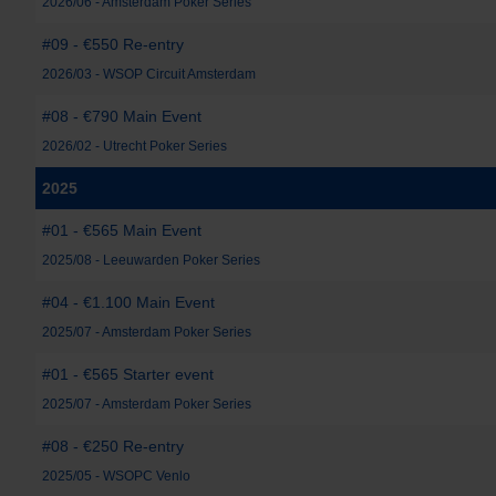
2026/06 - Amsterdam Poker Series
#09 - €550 Re-entry
2026/03 - WSOP Circuit Amsterdam
#08 - €790 Main Event
2026/02 - Utrecht Poker Series
2025
#01 - €565 Main Event
2025/08 - Leeuwarden Poker Series
#04 - €1.100 Main Event
2025/07 - Amsterdam Poker Series
#01 - €565 Starter event
2025/07 - Amsterdam Poker Series
Druk op ENTER om te zoeken of ESC te sluiten
#08 - €250 Re-entry
2025/05 - WSOPC Venlo