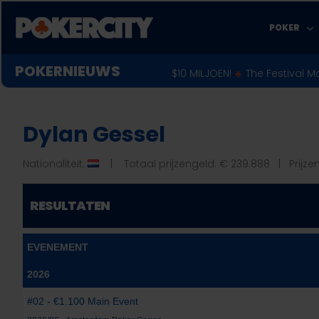
Skip
to
POKER
main
content
POKERNIEUWS
ERELDKAMPIOEN VOOR $10 MILJOEN!
♣︎
The Festival Malta 2026: zo 
Dylan Gessel
Nationaliteit:
| Totaal prijzengeld: € 239.888 | Prijze
RESULTATEN
EVENEMENT
2026
#02 - €1.100 Main Event