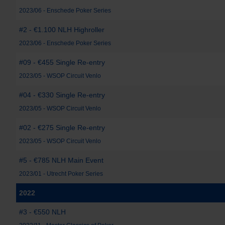
2023/06 - Enschede Poker Series
#2 - €1.100 NLH Highroller
2023/06 - Enschede Poker Series
#09 - €455 Single Re-entry
2023/05 - WSOP Circuit Venlo
#04 - €330 Single Re-entry
2023/05 - WSOP Circuit Venlo
#02 - €275 Single Re-entry
2023/05 - WSOP Circuit Venlo
#5 - €785 NLH Main Event
2023/01 - Utrecht Poker Series
2022
#3 - €550 NLH