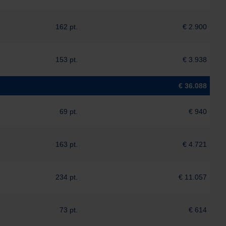
162 pt.
€ 2.900
153 pt.
€ 3.938
€ 36.088
69 pt.
€ 940
163 pt.
€ 4.721
234 pt.
€ 11.057
73 pt.
€ 614