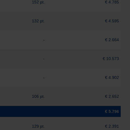
152 pt.
€ 4.785
132 pt.
€ 4.595
-
€ 2.664
-
€ 10.573
-
€ 4.902
106 pt.
€ 2.652
€ 5.796
129 pt.
€ 2.391