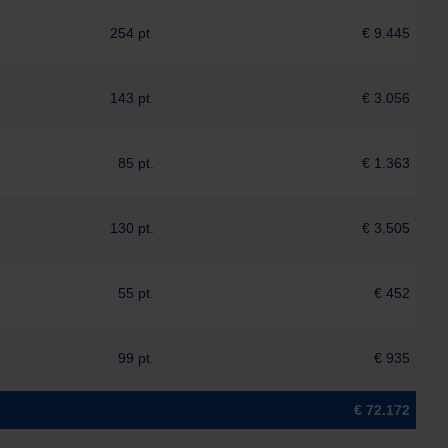
254 pt.
€ 9.445
143 pt.
€ 3.056
85 pt.
€ 1.363
130 pt.
€ 3.505
55 pt.
€ 452
99 pt.
€ 935
€ 72.172