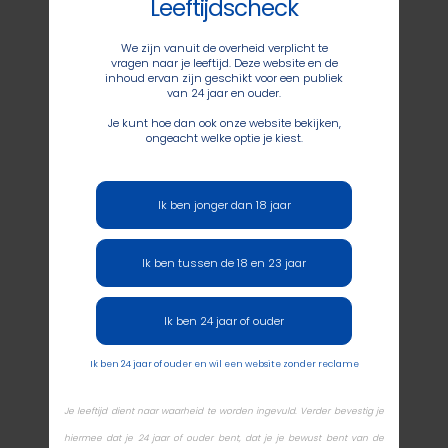
Leeftijdscheck
We zijn vanuit de overheid verplicht te
vragen naar je leeftijd. Deze website en de
inhoud ervan zijn geschikt voor een publiek
van 24 jaar en ouder.
Je kunt hoe dan ook onze website bekijken,
ongeacht welke optie je kiest.
Ik ben jonger dan 18 jaar
Ik ben tussen de 18 en 23 jaar
Ik ben 24 jaar of ouder
Ik ben 24 jaar of ouder en wil een website zonder reclame
Je leeftijd dient naar waarheid te worden ingevuld. Verder bevestig je
hiermee dat je 24 jaar of ouder bent, dat je je bewust bent van de