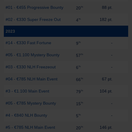
#01 - €455 Progressive Bounty
88 pt.
20
Th
#02 - €330 Super Freeze Out
182 pt.
4
Th
2023
€
#14 - €330 Fast Fortune
-
9
Th
#05 - €1.100 Mystery Bounty
-
57
Th
#03 - €330 NLH Freezeout
-
6
Th
#04 - €785 NLH Main Event
67 pt.
66
Th
#3 - €1.100 Main Event
104 pt.
79
Th
#05 - €785 Mystery Bounty
-
15
Th
#4 - €840 NLH Bounty
-
5
Th
#5 - €785 NLH Main Event
146 pt.
20
Th