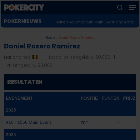
Men
Skip
to
zoeken
Menu
main
POKERNIEUWS
︎
WSOP 2026: Twee Europeanen vallen af aan Main Event-finaletafel, nog z
sluiten
content
Home
Daniel Rosero Ramirez
Daniel Rosero Ramirez
Nationaliteit:
| Totaal prijzengeld: € 80.066 |
Prijzengeld: € 80.066
RESULTATEN
EVENEMENT
POSITIE
PUNTEN
PRIJZE
2025
#10 - €550 Main Event
-
70
Th
2024
€