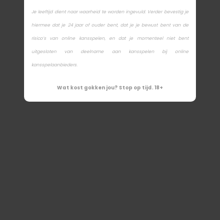
Je leeftijd dient naar waarheid te worden ingevuld. Verder bevestig je
hiermee dat je 24 jaar of ouder bent, dat je je bewust bent van de
risico’s van online kansspelen, en dat je momenteel niet bent
uitgesloten van deelname aan kansspelen bij online
kansspelaanbieders.
Wat kost gokken jou? Stop op tijd. 18+