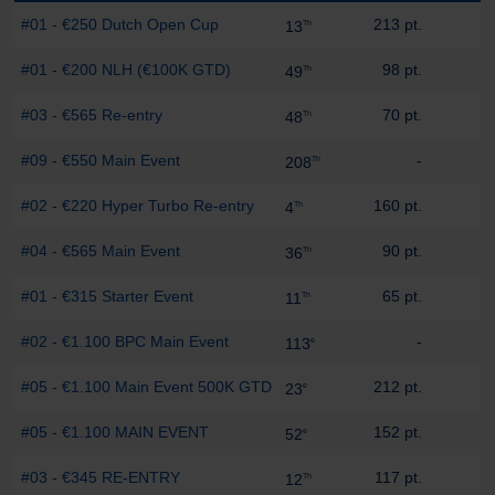
#01 - €250 Dutch Open Cup
213 pt.
13
Th
#01 - €200 NLH (€100K GTD)
98 pt.
49
Th
#03 - €565 Re-entry
70 pt.
48
Th
#09 - €550 Main Event
-
208
Th
#02 - €220 Hyper Turbo Re-entry
160 pt.
4
Th
#04 - €565 Main Event
90 pt.
36
Th
#01 - €315 Starter Event
65 pt.
11
Th
#02 - €1.100 BPC Main Event
-
113
e
#05 - €1.100 Main Event 500K GTD
212 pt.
23
e
#05 - €1.100 MAIN EVENT
152 pt.
52
e
#03 - €345 RE-ENTRY
117 pt.
12
Th