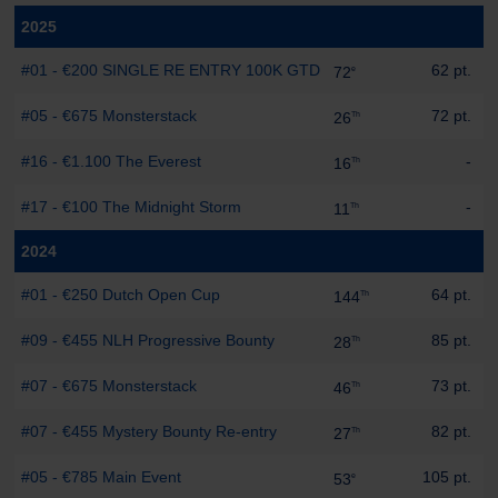
2025
#01 - €200 SINGLE RE ENTRY 100K GTD
62 pt.
72
e
#05 - €675 Monsterstack
72 pt.
26
Th
#16 - €1.100 The Everest
-
16
Th
#17 - €100 The Midnight Storm
-
11
Th
2024
#01 - €250 Dutch Open Cup
64 pt.
144
Th
#09 - €455 NLH Progressive Bounty
85 pt.
28
Th
#07 - €675 Monsterstack
73 pt.
46
Th
#07 - €455 Mystery Bounty Re-entry
82 pt.
27
Th
#05 - €785 Main Event
105 pt.
53
e