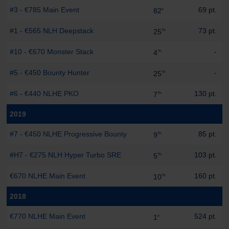
#3 - €785 Main Event
69 pt.
82
e
#1 - €565 NLH Deepstack
73 pt.
25
Th
#10 - €670 Monster Stack
-
4
Th
#5 - €450 Bounty Hunter
-
25
Th
#6 - €440 NLHE PKO
130 pt.
7
Th
2019
#7 - €450 NLHE Progressive Bounty
85 pt.
9
Th
#H7 - €275 NLH Hyper Turbo SRE
103 pt.
5
Th
€670 NLHE Main Event
160 pt.
10
Th
2018
€770 NLHE Main Event
524 pt.
1
e