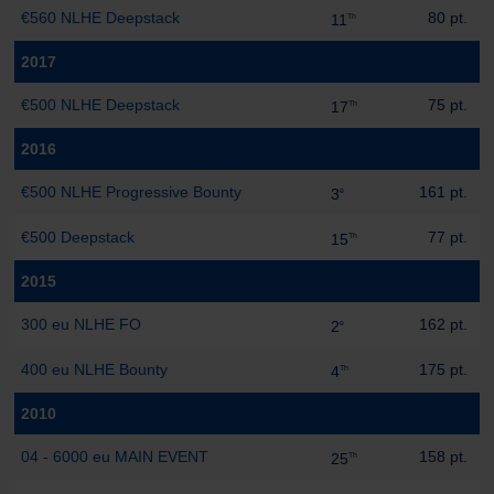
€560 NLHE Deepstack
80 pt.
11
Th
2017
€500 NLHE Deepstack
75 pt.
17
Th
2016
€500 NLHE Progressive Bounty
161 pt.
3
e
€500 Deepstack
77 pt.
15
Th
2015
300 eu NLHE FO
162 pt.
2
e
400 eu NLHE Bounty
175 pt.
4
Th
2010
04 - 6000 eu MAIN EVENT
158 pt.
25
Th