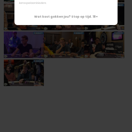
kansspelaanbieders.
Wat kost gokken jou? Stop op tijd. 18+