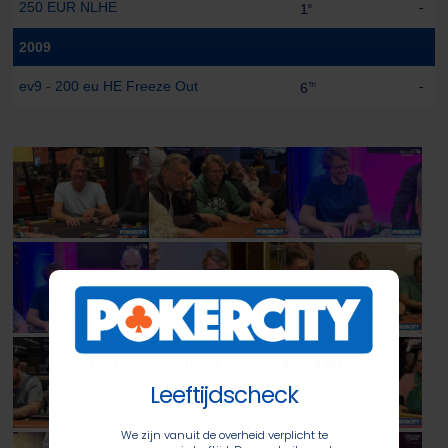
250 EUR NLHE
-
1
e
2009
ev9 - 200 eu HE Freeze Out
-
6
Th
Leeftijdscheck
We zijn vanuit de overheid verplicht te