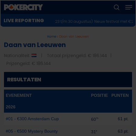
Men
Skip
to
zoeken
Menu
main
LIVE REPORTING
e Poker Festival 2026 (23 t/m 30 augustus): Nieuw festival met €250.000 
sluiten
content
Home
Daan van Leeuwen
Daan van Leeuwen
Nationaliteit:
| Totaal prijzengeld: € 186.144 |
Prijzengeld: € 186.144
RESULTATEN
EVENEMENT
POSITIE
PUNTEN
P
2026
#01 - €300 Amsterdam Cup
61 pt.
60
Th
#05 - €500 Mystery Bounty
63 pt.
31
e