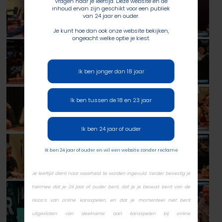
vragen naar je leeftijd. Deze website en de
inhoud ervan zijn geschikt voor een publiek
van 24 jaar en ouder.
Je kunt hoe dan ook onze website bekijken,
ongeacht welke optie je kiest.
Ik ben jonger dan 18 jaar
Ik ben tussen de 18 en 23 jaar
Ik ben 24 jaar of ouder
Ik ben 24 jaar of ouder en wil een website zonder reclame
Je leeftijd dient naar waarheid te worden ingevuld. Verder bevestig je
hiermee dat je 24 jaar of ouder bent, dat je je bewust bent van de
risico’s van online kansspelen, en dat je momenteel niet bent
uitgesloten van deelname aan kansspelen bij online