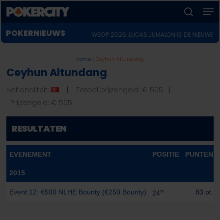
Men
Skip
to
zoeken
Menu
main
POKERNIEUWS
garandeerd in Main Event
♣︎
WSOP 2026: LUCAS JUMALON IS DE NIEUWE WERE
sluiten
content
Home
Ceyhun Altundang
Ceyhun Altundang
Nationaliteit:
| Totaal prijzengeld: € 505 |
Prijzengeld: € 505
RESULTATEN
EVENEMENT
POSITIE
PUNTEN
2015
Event 12: €500 NLHE Bounty (€250 Bounty)
83 pt.
24
Th