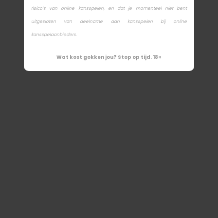
risico’s van online kansspelen, en dat je momenteel niet bent
uitgesloten van deelname aan kansspelen bij online
kansspelaanbieders.
Wat kost gokken jou? Stop op tijd. 18+