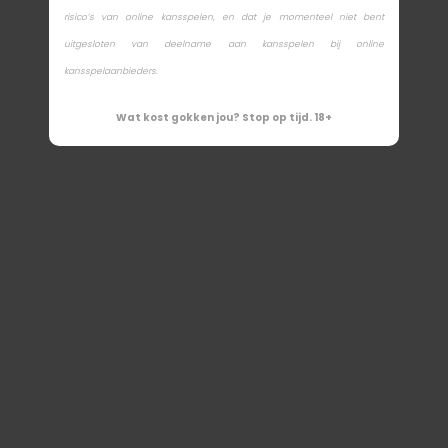
risico’s van online kansspelen, en dat je momenteel niet bent
uitgesloten van deelname aan kansspelen bij online
kansspelaanbieders.
Wat kost gokken jou? Stop op tijd. 18+