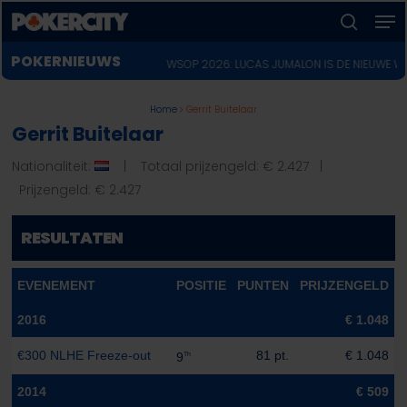
Men
Skip
to
zoeken
Menu
main
POKERNIEUWS
arandeerd in Main Event
♣︎
WSOP 2026: LUCAS JUMALON IS DE NIEUWE WEREL
sluiten
content
Home
Gerrit Buitelaar
Gerrit Buitelaar
Nationaliteit:
| Totaal prijzengeld: € 2.427 |
Prijzengeld: € 2.427
RESULTATEN
EVENEMENT
POSITIE
PUNTEN
PRIJZENGELD
2016
€ 1.048
€300 NLHE Freeze-out
81 pt.
€ 1.048
9
Th
2014
€ 509