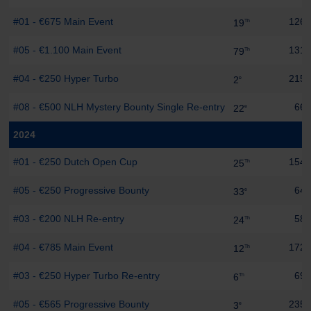
#01 - €675 Main Event
126 p
19
Th
#05 - €1.100 Main Event
131 p
79
Th
#04 - €250 Hyper Turbo
215 p
2
e
#08 - €500 NLH Mystery Bounty Single Re-entry
66 
22
e
2024
#01 - €250 Dutch Open Cup
154 p
25
Th
#05 - €250 Progressive Bounty
64 
33
e
#03 - €200 NLH Re-entry
58 
24
Th
#04 - €785 Main Event
172 p
12
Th
#03 - €250 Hyper Turbo Re-entry
69 
6
Th
#05 - €565 Progressive Bounty
235 p
3
e