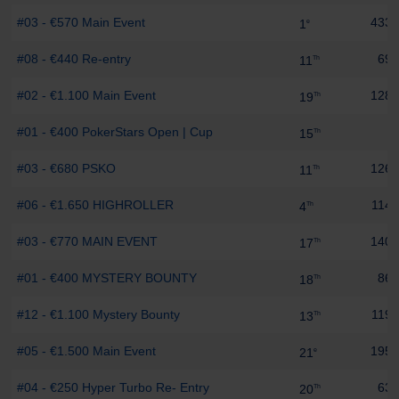
#03 - €570 Main Event
433 p
1
e
#08 - €440 Re-entry
69 
11
Th
#02 - €1.100 Main Event
128 p
19
Th
#01 - €400 PokerStars Open | Cup
15
Th
#03 - €680 PSKO
126 p
11
Th
#06 - €1.650 HIGHROLLER
114 p
4
Th
#03 - €770 MAIN EVENT
140 p
17
Th
#01 - €400 MYSTERY BOUNTY
86 
18
Th
#12 - €1.100 Mystery Bounty
119 p
13
Th
#05 - €1.500 Main Event
195 p
21
e
#04 - €250 Hyper Turbo Re- Entry
63 
20
Th