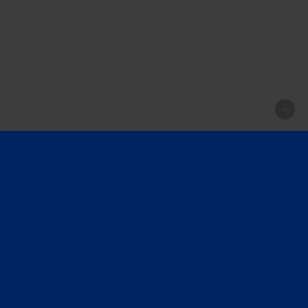
POKER NIEUWS
Algemeen
Holland Casino
Online Poker
Circus Casino Resort Namur