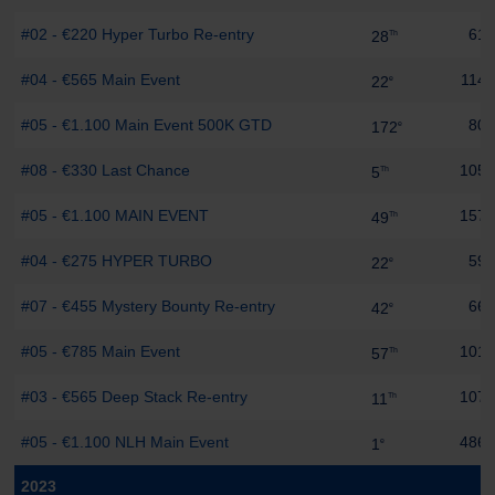
#02 - €220 Hyper Turbo Re-entry
61 
28
Th
#04 - €565 Main Event
114 p
22
e
#05 - €1.100 Main Event 500K GTD
80 
172
e
#08 - €330 Last Chance
105 p
5
Th
#05 - €1.100 MAIN EVENT
157 p
49
Th
#04 - €275 HYPER TURBO
59 
22
e
#07 - €455 Mystery Bounty Re-entry
66 
42
e
#05 - €785 Main Event
101 p
57
Th
#03 - €565 Deep Stack Re-entry
107 p
11
Th
#05 - €1.100 NLH Main Event
486 p
1
e
2023