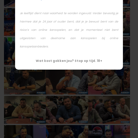
Je leeftijd dient naar waarheid te worden ingevuld. Verder bevestig je
hiermee dat je 24 jaar of ouder bent, dat je je bewust bent van de
risico’s van online kansspelen, en dat je momenteel niet bent
uitgesloten van deelname aan kansspelen bij online
kansspelaanbieders.
Wat kost gokken jou? Stop op tijd. 18+