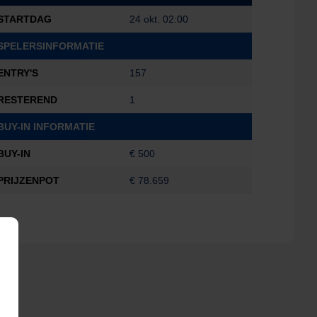
STARTDAG
24 okt. 02:00
SPELERSINFORMATIE
ENTRY'S
157
RESTEREND
1
BUY-IN INFORMATIE
BUY-IN
€ 500
PRIJZENPOT
€ 78.659