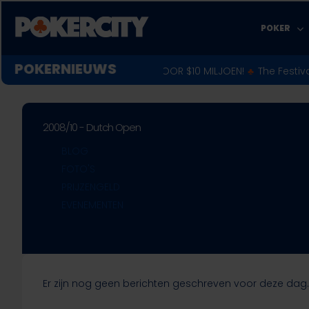
Skip
to
POKER
main
content
POKERNIEUWS
 NIEUWE WERELDKAMPIOEN VOOR $10 MILJOEN!
♣︎
The Festival Malt
2008/10 - Dutch Open
BLOG
FOTO'S
PRIJZENGELD
EVENEMENTEN
Er zijn nog geen berichten geschreven voor deze dag.