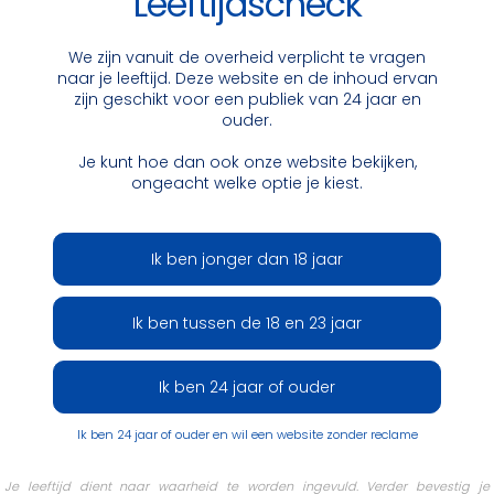
Leeftijdscheck
We zijn vanuit de overheid verplicht te vragen
naar je leeftijd. Deze website en de inhoud ervan
zijn geschikt voor een publiek van 24 jaar en
ouder.
Je kunt hoe dan ook onze website bekijken,
ongeacht welke optie je kiest.
Ik ben jonger dan 18 jaar
Ik ben tussen de 18 en 23 jaar
Ik ben 24 jaar of ouder
Ik ben 24 jaar of ouder en wil een website zonder reclame
Je leeftijd dient naar waarheid te worden ingevuld. Verder bevestig je