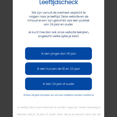
Leeftijdscheck
We zijn vanuit de overheid verplicht te
vragen naar je leeftijd. Deze website en de
inhoud ervan zijn geschikt voor een publiek
van 24 jaar en ouder.
Je kunt hoe dan ook onze website bekijken,
ongeacht welke optie je kiest.
Ik ben jonger dan 18 jaar
Ik ben tussen de 18 en 23 jaar
Ik ben 24 jaar of ouder
Ik ben 24 jaar of ouder en wil een website zonder reclame
Je leeftijd dient naar waarheid te worden ingevuld. Verder bevestig je
hiermee dat je 24 jaar of ouder bent, dat je je bewust bent van de