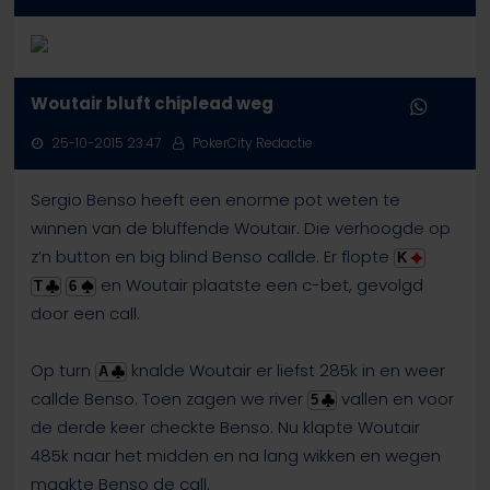
Woutair bluft chiplead weg
25-10-2015 23:47
PokerCity Redactie
Sergio Benso heeft een enorme pot weten te
winnen van de bluffende Woutair. Die verhoogde op
z’n button en big blind Benso callde. Er flopte
K
en Woutair plaatste een c-bet, gevolgd
T
6
door een call.
Op turn
knalde Woutair er liefst 285k in en weer
A
callde Benso. Toen zagen we river
vallen en voor
5
de derde keer checkte Benso. Nu klapte Woutair
485k naar het midden en na lang wikken en wegen
maakte Benso de call.