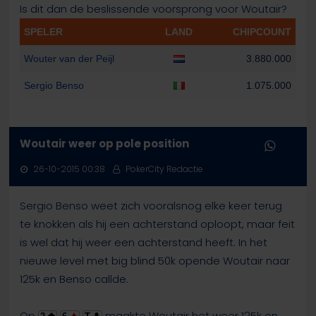
Is dit dan de beslissende voorsprong voor Woutair?
SPELER
LAND
CHIPCOUNT
Wouter van der Peijl
3.880.000
Sergio Benso
1.075.000
Woutair weer op pole position
26-10-2015 00:38
PokerCity Redactie
Sergio Benso weet zich vooralsnog elke keer terug
te knokken als hij een achterstand oploopt, maar feit
is wel dat hij weer een achterstand heeft. In het
nieuwe level met big blind 50k opende Woutair naar
125k en Benso callde.
Op
maakte Woutair het weer 125k en