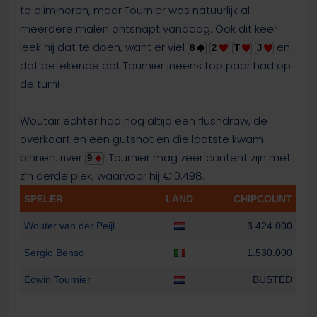
te elimineren, maar Tournier was natuurlijk al
meerdere malen ontsnapt vandaag. Ook dit keer
leek hij dat te doen, want er viel
en
8
2
T
J
dat betekende dat Tournier ineens top paar had op
de turn!
Woutair echter had nog altijd een flushdraw, de
overkaart en een gutshot en die laatste kwam
binnen: river
! Tournier mag zeer content zijn met
9
z’n derde plek, waarvoor hij €10.498.
SPELER
LAND
CHIPCOUNT
Wouter van der Peijl
3.424.000
Sergio Benso
1.530.000
Edwin Tournier
BUSTED