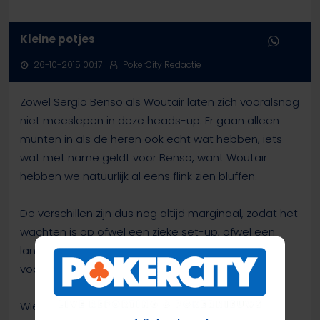
Kleine potjes
26-10-2015 00:17
PokerCity Redactie
Zowel Sergio Benso als Woutair laten zich vooralsnog
niet meeslepen in deze heads-up. Er gaan alleen
munten in als de heren ook echt wat hebben, iets
wat met name geldt voor Benso, want Woutair
hebben we natuurlijk al eens flink zien bluffen.
De verschillen zijn dus nog altijd marginaal, zodat het
wachten is op ofwel een zieke set-up, ofwel een
lange grind die één van beide een beslissend
voordeel geeft.
Wie het weet, mag het zeggen!