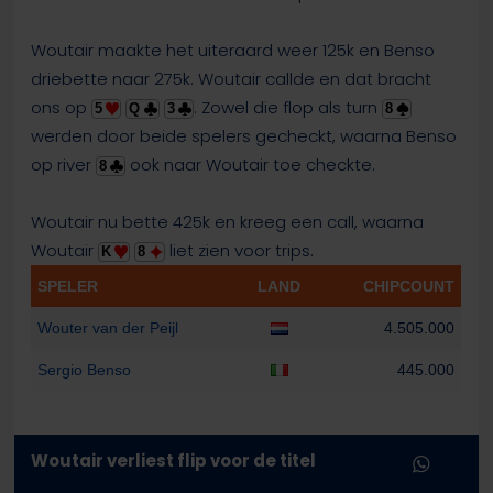
Woutair maakte het uiteraard weer 125k en Benso
driebette naar 275k. Woutair callde en dat bracht
ons op
. Zowel die flop als turn
5
Q
3
8
werden door beide spelers gecheckt, waarna Benso
op river
ook naar Woutair toe checkte.
8
Woutair nu bette 425k en kreeg een call, waarna
Woutair
liet zien voor trips.
K
8
SPELER
LAND
CHIPCOUNT
Wouter van der Peijl
4.505.000
Sergio Benso
445.000
Woutair verliest flip voor de titel