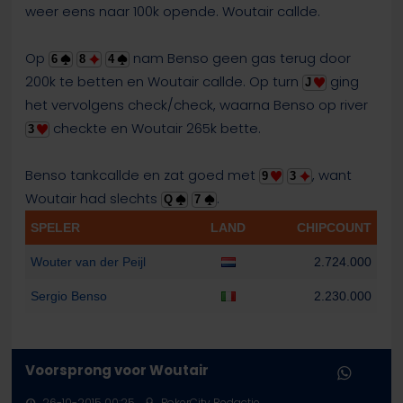
weer eens naar 100k opende. Woutair callde.
Op
nam Benso geen gas terug door
6
8
4
200k te betten en Woutair callde. Op turn
ging
J
het vervolgens check/check, waarna Benso op river
checkte en Woutair 265k bette.
3
Benso tankcallde en zat goed met
, want
9
3
Woutair had slechts
.
Q
7
SPELER
LAND
CHIPCOUNT
Wouter van der Peijl
2.724.000
Sergio Benso
2.230.000
Voorsprong voor Woutair
26-10-2015 00:25
PokerCity Redactie