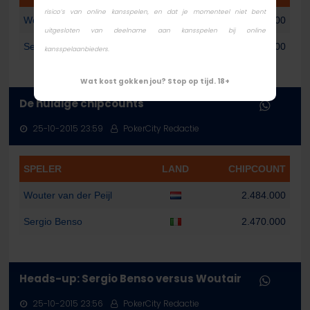
risico’s van online kansspelen, en dat je momenteel niet bent
Wouter van der Peijl
2.599.000
uitgesloten van deelname aan kansspelen bij online
Sergio Benso
2.355.000
kansspelaanbieders.
Wat kost gokken jou? Stop op tijd. 18+
De huidige chipcounts
25-10-2015 23:59
PokerCity Redactie
SPELER
LAND
CHIPCOUNT
Wouter van der Peijl
2.484.000
Sergio Benso
2.470.000
Heads-up: Sergio Benso versus Woutair
25-10-2015 23:56
PokerCity Redactie