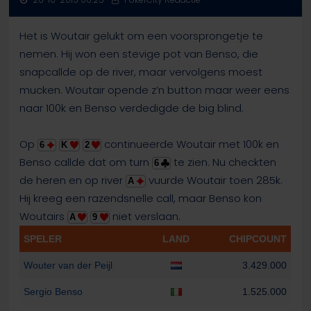
Het is Woutair gelukt om een voorsprongetje te
nemen. Hij won een stevige pot van Benso, die
snapcallde op de river, maar vervolgens moest
mucken. Woutair opende z’n button maar weer eens
naar 100k en Benso verdedigde de big blind.
Op
continueerde Woutair met 100k en
6
K
2
Benso callde dat om turn
te zien. Nu checkten
6
de heren en op river
vuurde Woutair toen 285k.
A
Hij kreeg een razendsnelle call, maar Benso kon
Woutairs
niet verslaan.
A
9
SPELER
LAND
CHIPCOUNT
Wouter van der Peijl
3.429.000
Sergio Benso
1.525.000