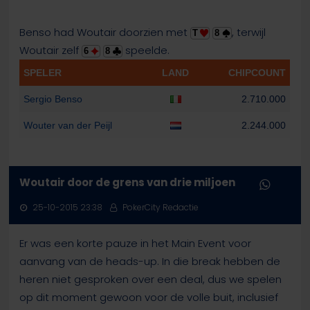
Benso had Woutair doorzien met
, terwijl
T
8
Woutair zelf
speelde.
6
8
SPELER
LAND
CHIPCOUNT
Sergio Benso
2.710.000
Wouter van der Peijl
2.244.000
Woutair door de grens van drie miljoen
25-10-2015 23:38
PokerCity Redactie
Er was een korte pauze in het Main Event voor
aanvang van de heads-up. In die break hebben de
heren niet gesproken over een deal, dus we spelen
op dit moment gewoon voor de volle buit, inclusief