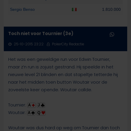
Sergio Benso
1.810.000
Toch niet voor Tournier (3e)
25-10-2015 23:22
PokerCity Redactie
Het was een geweldige run voor Edwin Tournier,
maar z’n run is zojuist gestrand. Hij speelde in het
nieuwe level 21 blinden en dat stapeltje tetterde hij
naar het midden toen button Woutair voor de
zoveelste keer opende. Woutair callde.
Tournier:
A
J
Woutair:
A
Q
Woutair was dus hard op weg om Tournier dan toch