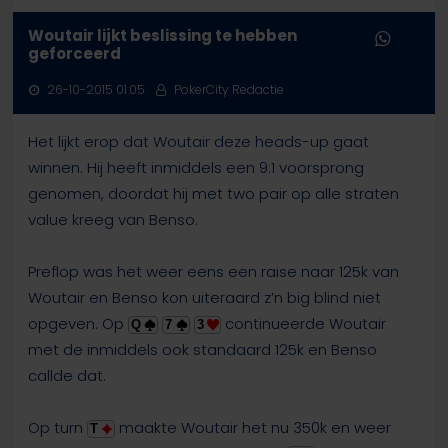
Woutair lijkt beslissing te hebben
geforceerd
26-10-2015 01:05
PokerCity Redactie
Het lijkt erop dat Woutair deze heads-up gaat
winnen. Hij heeft inmiddels een 9:1 voorsprong
genomen, doordat hij met two pair op alle straten
value kreeg van Benso.
Preflop was het weer eens een raise naar 125k van
Woutair en Benso kon uiteraard z’n big blind niet
opgeven. Op
continueerde Woutair
Q
7
3
met de inmiddels ook standaard 125k en Benso
callde dat.
Op turn
maakte Woutair het nu 350k en weer
T