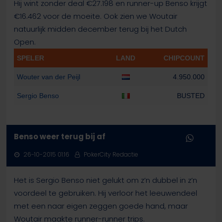
Hij wint zonder deal €27.198 en runner-up Benso krijgt
€16.462 voor de moeite. Ook zien we Woutair
natuurlijk midden december terug bij het Dutch
Open.
SPELER
LAND
CHIPCOUNT
Wouter van der Peijl
4.950.000
Sergio Benso
BUSTED
Benso weer terug bij af
26-10-2015 01:16
PokerCity Redactie
Het is Sergio Benso niet gelukt om z’n dubbel in z’n
voordeel te gebruiken. Hij verloor het leeuwendeel
met een naar eigen zeggen goede hand, maar
Woutair maakte runner-runner trips.