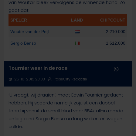
van Woutair bleek vervolgens de winnende hand. Zo
gaat dat.
SPELER
LAND
CHIPCOUNT
Wouter van der Peijl
2.210.000
Sergio Benso
1.612.000
Tournier weer in de race
25-10-2015 23:03
PokerCity Redactie
‘U vraagt, wij draaien’, moet Edwin Tournier gedacht
hebben. Hij scoorde namelijk zojuist een dubbel,
toen hij vanuit de small blind voor 554k all-in ramde
en big blind Sergio Benso na lang wikken en wegen
callde.