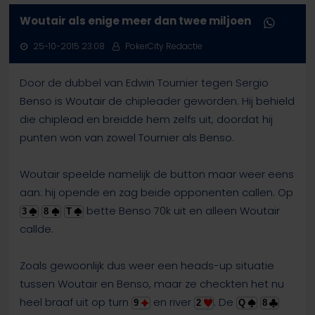
Woutair als enige meer dan twee miljoen
25-10-2015 23:08
PokerCity Redactie
Door de dubbel van Edwin Tournier tegen Sergio
Benso is Woutair de chipleader geworden. Hij behield
die chiplead en breidde hem zelfs uit, doordat hij
punten won van zowel Tournier als Benso.
Woutair speelde namelijk de button maar weer eens
aan: hij opende en zag beide opponenten callen. Op
bette Benso 70k uit en alleen Woutair
3
8
T
callde.
Zoals gewoonlijk dus weer een heads-up situatie
tussen Woutair en Benso, maar ze checkten het nu
heel braaf uit op turn
en river
. De
9
2
Q
8