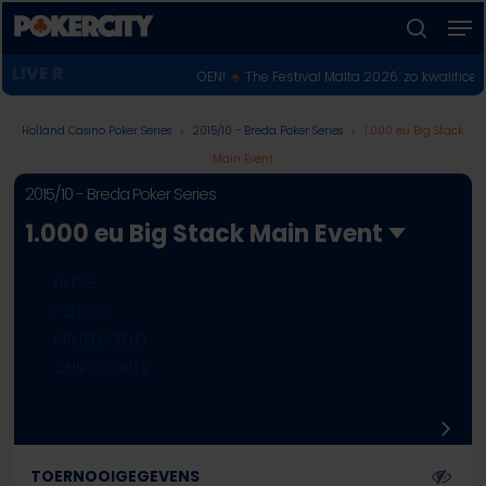
Skip
Men
to
zoeken
Menu
main
POKERNIEUWS
IOEN VOOR $10 MILJOEN!
♣︎
The Festival Malta 2026: zo kwalificeer je je onl
sluiten
content
Holland Casino Poker Series
2015/10 - Breda Poker Series
1.000 eu Big Stack
Main Event
2015/10 - Breda Poker Series
1.000 eu Big Stack Main Event
BLOG
FOTO'S
PRIJZENGELD
CHIPCOUNTS
TOERNOOIGEGEVENS