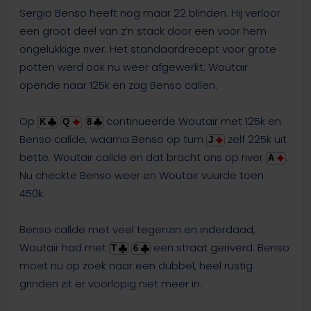
Sergio Benso heeft nog maar 22 blinden. Hij verloor
een groot deel van z’n stack door een voor hem
ongelukkige river. Het standaardrecept voor grote
potten werd ook nu weer afgewerkt: Woutair
opende naar 125k en zag Benso callen.
Op
continueerde Woutair met 125k en
K
Q
8
Benso callde, waarna Benso op turn
zelf 225k uit
J
bette. Woutair callde en dat bracht ons op river
.
A
Nu checkte Benso weer en Woutair vuurde toen
450k.
Benso callde met veel tegenzin en inderdaad,
Woutair had met
een straat geriverd. Benso
T
6
moet nu op zoek naar een dubbel, heel rustig
grinden zit er voorlopig niet meer in.