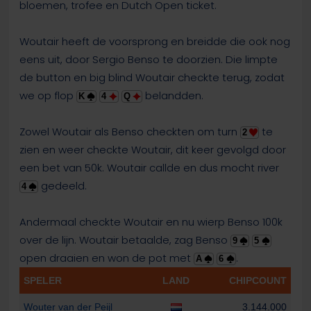
bloemen, trofee en Dutch Open ticket.
Woutair heeft de voorsprong en breidde die ook nog
eens uit, door Sergio Benso te doorzien. Die limpte
de button en big blind Woutair checkte terug, zodat
we op flop
belandden.
K
4
Q
Zowel Woutair als Benso checkten om turn
te
2
zien en weer checkte Woutair, dit keer gevolgd door
een bet van 50k. Woutair callde en dus mocht river
gedeeld.
4
Andermaal checkte Woutair en nu wierp Benso 100k
over de lijn. Woutair betaalde, zag Benso
9
5
open draaien en won de pot met
.
A
6
SPELER
LAND
CHIPCOUNT
Wouter van der Peijl
3.144.000