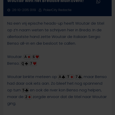
Woutair wint het Bredase Main Event!
26-10-2015 01:19
PokerCity Redactie
Na een vrij epische heads-up heeft Woutair de titel
op z’n naam weten te schrijven hier in Breda. In de
allerlaatste hand zette Woutair de Italiaan Sergio
Benso all-in en die besloot te callen.
Woutair:
A
6
Benso:
Q
7
Woutair binkte meteen op
, maar Benso
A
T
7
had daar ook iets aan. Zo bleef het nog spannend
op turn
en ook de river kon Benso nog helpen,
5
maar de
zorgde ervoor dat de titel naar Woutair
2
ging.