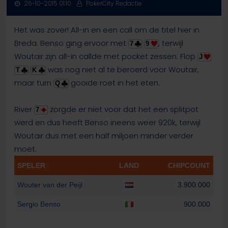
26-10-2015 01:10
PokerCity Redactie
Het was zover! All-in en een call om de titel hier in
Breda. Benso ging ervoor met
, terwijl
7
9
Woutair zijn all-in callde met pocket zessen. Flop
J
was nog niet al te beroerd voor Woutair,
T
K
maar turn
gooide roet in het eten.
Q
River
zorgde er niet voor dat het een splitpot
7
werd en dus heeft Benso ineens weer 920k, terwijl
Woutair dus met een half miljoen minder verder
moet.
SPELER
LAND
CHIPCOUNT
Wouter van der Peijl
3.900.000
Sergio Benso
900.000