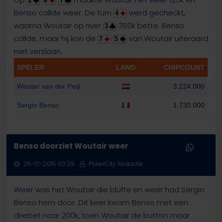
2
6
T
Benso callde weer. De turn
werd gecheckt,
4
waarna Woutair op river
350k bette. Benso
3
callde, maar hij kon de
van Woutair uiteraard
7
5
niet verslaan.
SPELER
LAND
CHIPCOUNT
Wouter van der Peijl
3.224.000
Sergio Benso
1.730.000
Benso doorziet Woutair weer
26-10-2015 00:29
PokerCity Redactie
Weer was het Woutair die blufte en weer had Sergio
Benso hem door. Dit keer kwam Benso met een
driebet naar 200k, toen Woutair de button maar