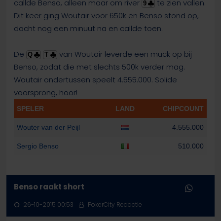
callde Benso, alleen maar om river
te zien vallen.
9
Dit keer ging Woutair voor 650k en Benso stond op,
dacht nog een minuut na en callde toen.
De
van Woutair leverde een muck op bij
Q
T
Benso, zodat die met slechts 500k verder mag.
Woutair ondertussen speelt 4.555.000. Solide
voorsprong, hoor!
SPELER
LAND
CHIPCOUNT
Wouter van der Peijl
4.555.000
Sergio Benso
510.000
Benso raakt short
26-10-2015 00:53
PokerCity Redactie