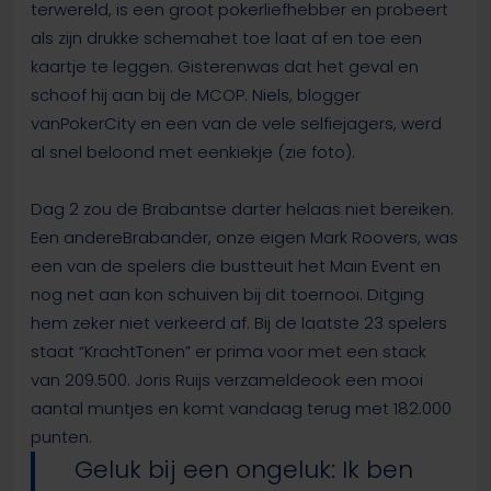
terwereld, is een groot pokerliefhebber en probeert
als zijn drukke schemahet toe laat af en toe een
kaartje te leggen.
Gisterenwas dat het geval en
schoof hij aan bij de MCOP. Niels, blogger
vanPokerCity en een van de vele selfiejagers, werd
al snel beloond met eenkiekje (zie foto).
Dag 2 zou de Brabantse darter helaas niet bereiken.
Een andereBrabander, onze eigen Mark Roovers, was
een van de spelers die bustteuit het Main Event en
nog net aan kon schuiven bij dit toernooi. Ditging
hem zeker niet verkeerd af. Bij de laatste 23 spelers
staat “KrachtTonen” er prima voor met een stack
van 209.500. Joris Ruijs verzameldeook een mooi
aantal muntjes en komt vandaag terug met 182.000
punten.
Geluk bij een ongeluk: Ik ben