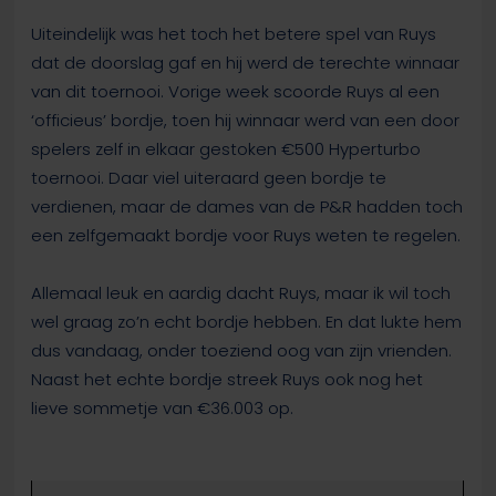
Uiteindelijk was het toch het betere spel van Ruys
dat de doorslag gaf en hij werd de terechte winnaar
van dit toernooi. Vorige week scoorde Ruys al een
‘officieus’ bordje, toen hij winnaar werd van een door
spelers zelf in elkaar gestoken €500 Hyperturbo
toernooi. Daar viel uiteraard geen bordje te
verdienen, maar de dames van de P&R hadden toch
een zelfgemaakt bordje voor Ruys weten te regelen.
Allemaal leuk en aardig dacht Ruys, maar ik wil toch
wel graag zo’n echt bordje hebben. En dat lukte hem
dus vandaag, onder toeziend oog van zijn vrienden.
Naast het echte bordje streek Ruys ook nog het
lieve sommetje van €36.003 op.