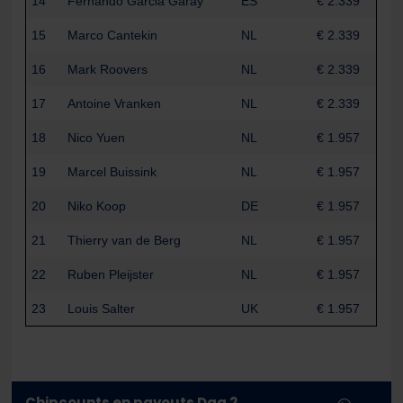
14
Fernando Garcia Garay
ES
€ 2.339
15
Marco Cantekin
NL
€ 2.339
16
Mark Roovers
NL
€ 2.339
17
Antoine Vranken
NL
€ 2.339
18
Nico Yuen
NL
€ 1.957
19
Marcel Buissink
NL
€ 1.957
20
Niko Koop
DE
€ 1.957
21
Thierry van de Berg
NL
€ 1.957
22
Ruben Pleijster
NL
€ 1.957
23
Louis Salter
UK
€ 1.957
Chipcounts en payouts Dag 2