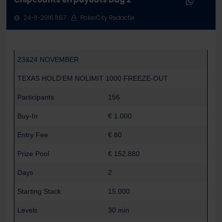
24-11-2016 11:57
PokerCity Redactie
23&24 NOVEMBER
TEXAS HOLD’EM NOLIMIT 1000 FREEZE-OUT
Participants
156
Buy-In
€ 1.000
Entry Fee
€ 80
Prize Pool
€ 152.880
Days
2
Starting Stack
15.000
Levels
30 min