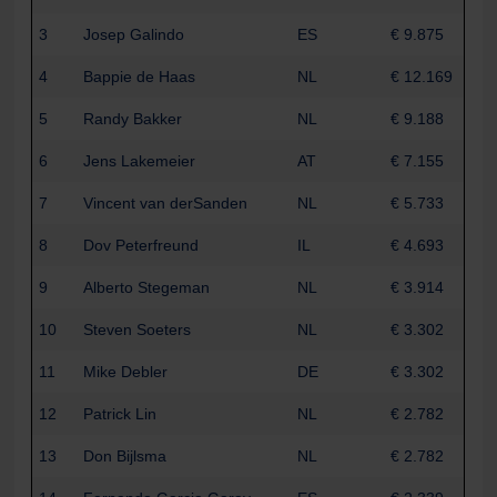
3
Josep Galindo
ES
€ 9.875
4
Bappie de Haas
NL
€ 12.169
5
Randy Bakker
NL
€ 9.188
6
Jens Lakemeier
AT
€ 7.155
7
Vincent van derSanden
NL
€ 5.733
8
Dov Peterfreund
IL
€ 4.693
9
Alberto Stegeman
NL
€ 3.914
10
Steven Soeters
NL
€ 3.302
11
Mike Debler
DE
€ 3.302
12
Patrick Lin
NL
€ 2.782
13
Don Bijlsma
NL
€ 2.782