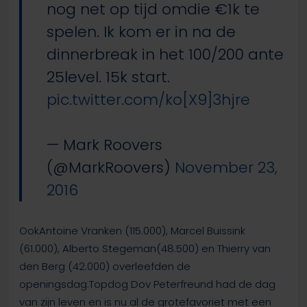
nog net op tijd omdie €1k te
spelen. Ik kom er in na de
dinnerbreak in het 100/200 ante
25level. 15k start.
pic.twitter.com/ko[X9]3hjre
— Mark Roovers
(@MarkRoovers)
November 23,
2016
OokAntoine Vranken (115.000), Marcel Buissink
(61.000), Alberto Stegeman(48.500) en Thierry van
den Berg (42.000) overleefden de
openingsdag.Topdog Dov Peterfreund had de dag
van zijn leven en is nu al de grotefavoriet met een