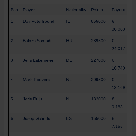
Pos.
Player
Nationality
Points
Payout
1
Dov Peterfreund
IL
855000
€
36.003
2
Balazs Somodi
HU
239500
€
24.017
3
Jens Lakemeier
DE
227000
€
16.740
4
Mark Roovers
NL
209500
€
12.169
5
Joris Ruijs
NL
182000
€
9.188
6
Josep Galindo
ES
165000
€
7.155