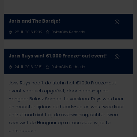
Joris and The Bordje!
25-11-2016 12:32
PokerCity Redactie
Joris Ruys wint €1.000 Freeze-out event!
24-11-2016 23:51
PokerCity Redactie
Joris Ruys heeft de titel in het €1.000 Freeze-out
event voor zich opgeëist, door heads-up de
Hongaar Balasz Somodi te verslaan. Ruys was heer
en meester tijdens de heads-up en was twee keer
ontzettend dicht bij de overwinning, echter twee
keer wist de Hongaar op miraculeuze wijze te
ontsnappen.