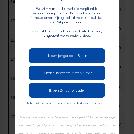
14
Randy Bakker
NL
75000
€
We zijn vanuit de overheid verplicht te
2.339
vragen naar je leeftijd. Deze website en de
inhoud ervan zijn geschikt voor een publiek
15
Patrick Lin
NL
65500
€
van 24 jaar en ouder.
2.339
Je kunt hoe dan ook onze website bekijken,
ongeacht welke optie je kiest.
16
Marcel Buissink
NL
61000
€
2.339
Ik ben jonger dan 18 jaar
17
Ruben Pleijster
NL
58000
€
2.339
Ik ben tussen de 18 en 23 jaar
18
Louis Salter
GB
57500
€
1.957
Ik ben 24 jaar of ouder
19
Nico Yuen
NL
54000
€
Ik ben 24 jaar of ouder en wil een website zonder reclame
1.957
20
Mike Debler
NL
52500
€
Je leeftijd dient naar waarheid te worden ingevuld. Verder bevestig je
1.957
hiermee dat je 24 jaar of ouder bent, dat je je bewust bent van de
risico’s van online kansspelen, en dat je momenteel niet bent