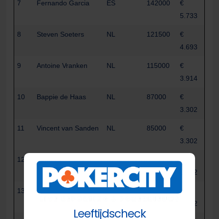
7
Fernando Garcia
ES
142000
€
5.733
8
Steven Soeters
NL
121500
€
4.693
9
Antoine Vranken
NL
115000
€
3.914
10
Bappie de Haas
NL
87000
€
3.302
11
Vincent van Sanden
NL
85000
€
3.302
12
Niko Koop
RU
85000
€
2.782
13
Marco Cantekin
NL
75500
€
2.782
Leeftijdscheck