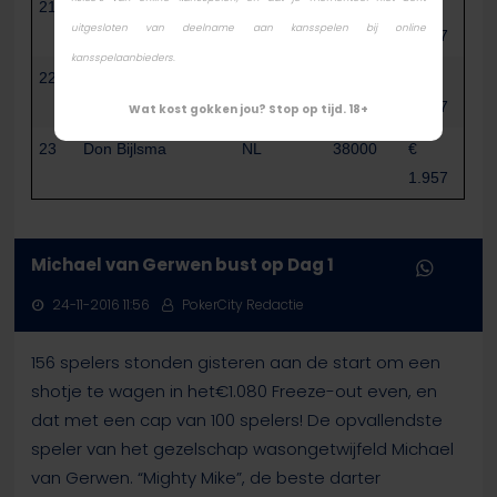
21
Alberto Stegeman
NL
48500
€
uitgesloten van deelname aan kansspelen bij online
1.957
kansspelaanbieders.
22
Thierry van de Berg
NL
42000
€
1.957
Wat kost gokken jou? Stop op tijd. 18+
23
Don Bijlsma
NL
38000
€
1.957
Michael van Gerwen bust op Dag 1
24-11-2016 11:56
PokerCity Redactie
156 spelers stonden gisteren aan de start om een
shotje te wagen in het€1.080 Freeze-out even, en
dat met een cap van 100 spelers! De opvallendste
speler van het gezelschap wasongetwijfeld Michael
van Gerwen. “Mighty Mike”, de beste darter