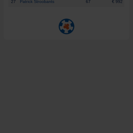
27
Patrick Stroobants
67
€ 992