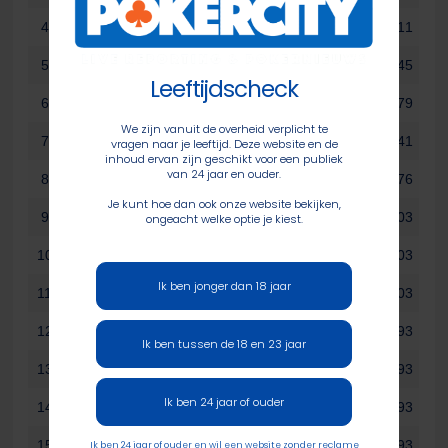
4
Niek Minten
173
€ 7.411
5
Firoz Mangroe
155
€ 5.645
Leeftijdscheck
6
Raúl van Boxtel
142
€ 4.279
We zijn vanuit de overheid verplicht te
7
Kees Verheij
131
€ 3.241
vragen naar je leeftijd. Deze website en de
inhoud ervan zijn geschikt voor een publiek
van 24 jaar en ouder.
8
C. Mertens
123
€ 2.476
Je kunt hoe dan ook onze website bekijken,
9
Christa van Berkel
116
€ 1.903
ongeacht welke optie je kiest.
10
Sergey Abakumov
110
€ 1.903
Ik ben jonger dan 18 jaar
11
Raymond Verhoeven
105
€ 1.903
12
Seppe van Kerpel
100
€ 1.493
Ik ben tussen de 18 en 23 jaar
13
Jan van der Stroom
96
€ 1.493
Ik ben 24 jaar of ouder
14
Corné Scheel
93
€ 1.493
15
Ottmer Wijnands
90
€ 1.493
Ik ben 24 jaar of ouder en wil een website zonder reclame