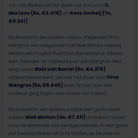
van Van Berkel viel het doek ook snel voor
C.
Mertens (8e, €2.476)
en
Kees Verheij (7e,
€3.241)
.
Bij de laatste zes spelers verloor chipleader Firoz
Mangroe een megaclash van Niek Minten, waarbij
Minten een hogere flush had dan Mangroe. Minten
nam hiermee de chiplead over van Mangroe. Niet
lang nadat
Raúl van Boxtel (6e, €4.279)
uitgeschakeld werd, viel ook het doek voor
Firoz
Mangroe (5e,€5.645)
toen hij met aas-drie
onderuit ging tegen aas-vrouw van Galant.
Bij de laatste vier spelers zorgde een grote clash
tussen
Niek Minten (4e, €7.411)
en Robert Galant
voor de eliminatie van eerstgenoemde. In een grote
pot besloot Minten all-in te bluffen op de river en