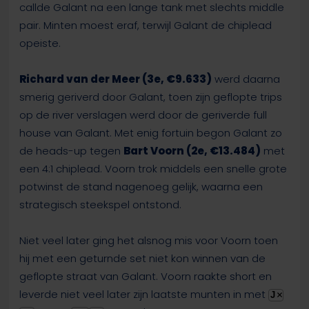
callde Galant na een lange tank met slechts middle
pair. Minten moest eraf, terwijl Galant de chiplead
opeiste.
Richard van der Meer (3e, €9.633)
werd daarna
smerig geriverd door Galant, toen zijn geflopte trips
op de river verslagen werd door de geriverde full
house van Galant. Met enig fortuin begon Galant zo
de heads-up tegen
Bart Voorn (2e, €13.484)
met
een 4:1 chiplead. Voorn trok middels een snelle grote
potwinst de stand nagenoeg gelijk, waarna een
strategisch steekspel ontstond.
Niet veel later ging het alsnog mis voor Voorn toen
hij met een geturnde set niet kon winnen van de
geflopte straat van Galant. Voorn raakte short en
leverde niet veel later zijn laatste munten in met
J