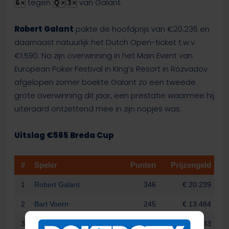
tegen
van Galant.
6
Q
3
Robert Galant
pakte de hoofdprijs van €20.236 en
daarnaast natuurlijk het Dutch Open-ticket t.w.v.
€1.590. Na zijn overwinning in het Main Event van
European Poker Festival in King’s Resort in Rozvadov
afgelopen zomer boekte Galant zo een tweede
grote overwinning dit jaar, een prestatie waarmee hij
uiteraard ontzettend mee in zijn nopjes was.
Uitslag €565 Breda Cup
#
Speler
Punten
Prijzengeld
1
Robert Galant
346
€ 20.239
2
Bart Voorn
245
€ 13.484
3
Richard van der Meer
200
€ 9.633