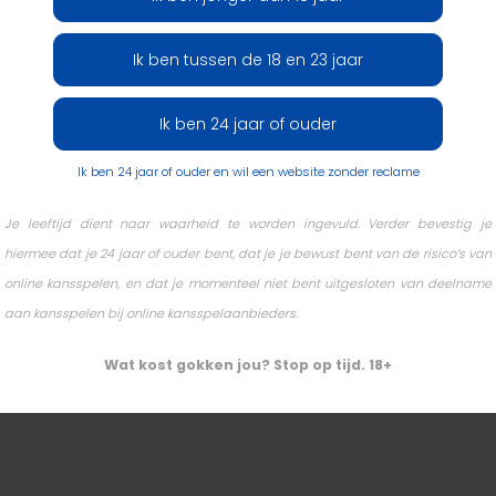
Ik ben tussen de 18 en 23 jaar
Ik ben 24 jaar of ouder
Ik ben 24 jaar of ouder en wil een website zonder reclame
Je leeftijd dient naar waarheid te worden ingevuld. Verder bevestig je
hiermee dat je 24 jaar of ouder bent, dat je je bewust bent van de risico’s van
online kansspelen, en dat je momenteel niet bent uitgesloten van deelname
aan kansspelen bij online kansspelaanbieders.
Wat kost gokken jou? Stop op tijd. 18+