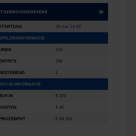
TOERNOOIGEGEVENS
STARTDAG
28 mei 14:00
SPELERSINFORMATIE
UNIEK
242
ENTRY'S
296
RESTEREND
1
BUY-IN INFORMATIE
BUY-IN
€ 300
KOSTEN
€ 40
PRIJZENPOT
€ 84.351