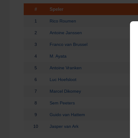
#
Speler
1
Rico Roumen
2
Antoine Janssen
3
Franco van Brussel
4
M. Ayata
5
Antoine Vranken
6
Luc Hoefsloot
7
Marcel Dikomey
8
Sem Peeters
9
Guido van Hattem
10
Jasper van Ark