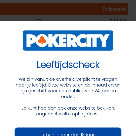
Prijzengeld
€ 17.311
€ 11.557
€ 8.259
€ 6.352
Leeftijdscheck
€ 4.792
€ 3.568
We zijn vanuit de overheid verplicht te vragen
naar je leeftijd. Deze website en de inhoud ervan
€ 2.640
zijn geschikt voor een publiek van 24 jaar en
ouder.
€ 1.957
Je kunt hoe dan ook onze website bekijken,
€ 1.459
ongeacht welke optie je kiest.
€ 1.459
Ik ben jonger dan 18 jaar