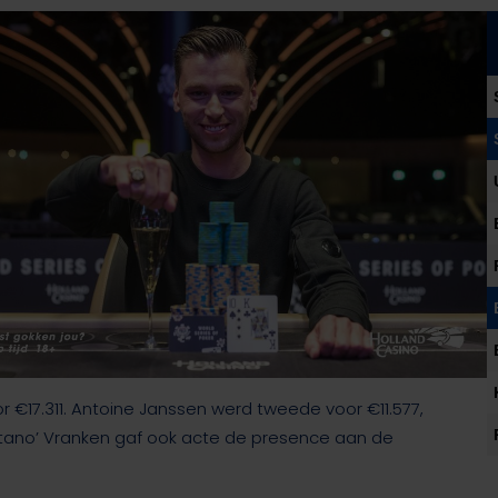
€17.311. Antoine Janssen werd tweede voor €11.577,
pitano’ Vranken gaf ook acte de presence aan de