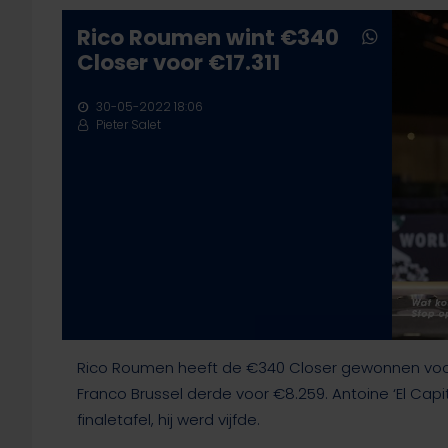
Rico Roumen wint €340
Closer voor €17.311
Druk op ENTER om te zoeken of ESC te sluiten
30-05-2022 18:06
Pieter Salet
Rico Roumen heeft de €340 Closer gewonnen voor 
Franco Brussel derde voor €8.259. Antoine ‘El Ca
finaletafel, hij werd vijfde.