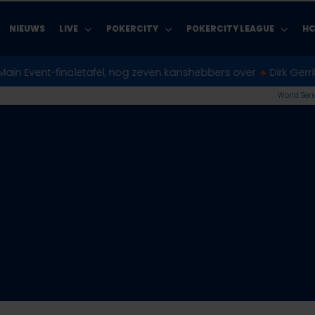
NIEUWS
LIVE
POKERCITY
POKERCITY LEAGUE
HC
inaletafel, nog zeven kanshebbers over
♣︎
Dirk Gerritse wint r
World Seri