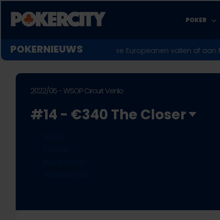
Skip
to
POKER
main
content
POKERNIEUWS
n op
♣︎
WSOP 2026: Twee Europeanen vallen af aan Main Event-f
2022/05 - WSOP Circuit Venlo
#14 - €340 The Closer
BLOG
FOTO'S
PRIJZENGELD
EVENEMENTEN