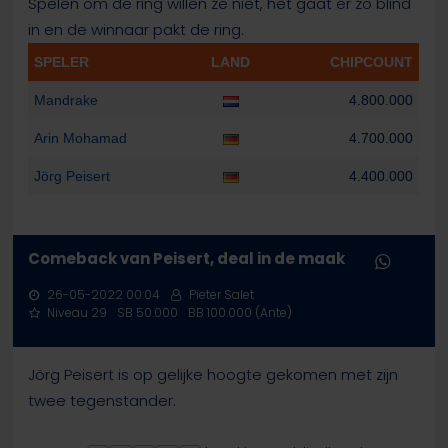
Spelen om de ring willen ze niet, het gaat er zo blind
in en de winnaar pakt de ring.
SPELER
LAND
CHIPCOUNT
Mandrake
4.800.000
Arin Mohamad
4.700.000
Jörg Peisert
4.400.000
Comeback van Peisert, deal in de maak
26-05-2022 00:04
Pieter Salet
Niveau 29
SB 50.000
BB 100.000 (Ante)
Jörg Peisert is op gelijke hoogte gekomen met zijn
twee tegenstander.