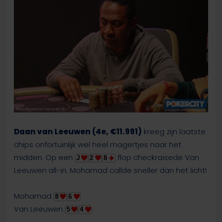
Daan van Leeuwen (4e, €11.991)
kreeg zijn laatste
chips onfortuinlijk wel heel magertjes naar het
midden. Op een
flop checkraisede Van
J
2
8
Leeuwen all-in. Mohamad callde sneller dan het licht!
Mohamad
8
6
Van Leeuwen
5
4