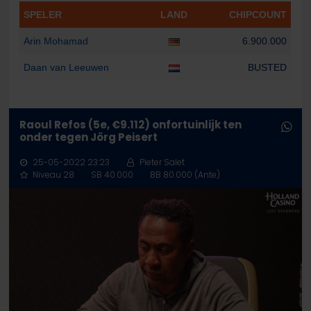
SPELER
LAND
CHIPCOUNT
Arin Mohamad
6.900.000
Daan van Leeuwen
BUSTED
Raoul Refos (5e, €9.112) onfortuinlijk ten
onder tegen Jörg Peisert
25-05-2022 23:23
Pieter Salet
Niveau 28
SB 40.000
BB 80.000 (Ante)