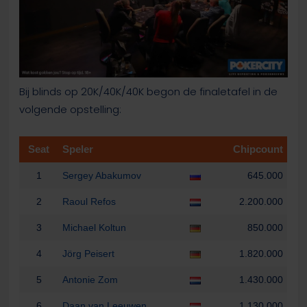
Bij blinds op 20K/40K/40K begon de finaletafel in de
volgende opstelling:
Seat
Speler
Chipcount
1
Sergey Abakumov
645.000
2
Raoul Refos
2.200.000
3
Michael Koltun
850.000
4
Jörg Peisert
1.820.000
5
Antonie Zom
1.430.000
6
Daan van Leeuwen
1.130.000