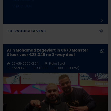
STRUCTUUR
TOERNOOIGEGEVENS
Arin Mohamad zegeviert in €670 Monster
Stack voor €23.345 na 3-way deal
26-05-2022 01:04
Pieter Salet
Niveau 29
SB 50.000
BB 100.000 (Ante)