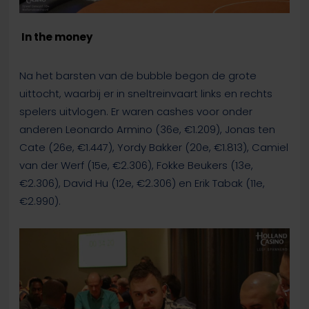
In the money
Na het barsten van de bubble begon de grote
uittocht, waarbij er in sneltreinvaart links en rechts
spelers uitvlogen. Er waren cashes voor onder
anderen Leonardo Armino (36e, €1.209), Jonas ten
Cate (26e, €1.447), Yordy Bakker (20e, €1.813), Camiel
van der Werf (15e, €2.306), Fokke Beukers (13e,
€2.306), David Hu (12e, €2.306) en Erik Tabak (11e,
€2.990).