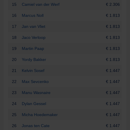
15
Camiel van der Werf
€ 2.306
16
Marcus Noll
€ 1.813
17
Jan van Vliet
€ 1.813
18
Jaco Verloop
€ 1.813
19
Martin Paap
€ 1.813
20
Yordy Bakker
€ 1.813
21
Kelvin Sosef
€ 1.447
22
Max Sevcenko
€ 1.447
23
Manu Wasnaire
€ 1.447
24
Dylan Gessel
€ 1.447
25
Micha Hoedemaker
€ 1.447
26
Jonas ten Cate
€ 1.447