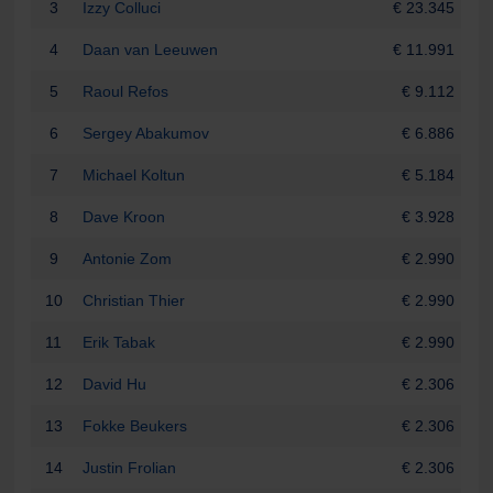
3
Izzy Colluci
€ 23.345
4
Daan van Leeuwen
€ 11.991
5
Raoul Refos
€ 9.112
6
Sergey Abakumov
€ 6.886
7
Michael Koltun
€ 5.184
8
Dave Kroon
€ 3.928
9
Antonie Zom
€ 2.990
10
Christian Thier
€ 2.990
11
Erik Tabak
€ 2.990
12
David Hu
€ 2.306
13
Fokke Beukers
€ 2.306
14
Justin Frolian
€ 2.306