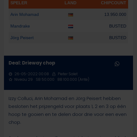
SPELER
LAND
CHIPCOUNT
Arin Mohamad
13.950.000
Mandrake
BUSTED
Jörg Peisert
BUSTED
Deal: Drieway chop
26-05-2022 00:08
Pieter Salet
Niveau 29
SB 50.000
BB 100.000 (Ante)
Izzy Colluci, Arin Mohamad en Jörg Peisert hebben
besloten het prijzengeld voor plaats 1, 2 en 3 op één
hoop te gooien en te delen door drie voor een even
chop.