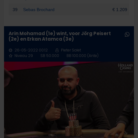
39
Sebas Brochard
€ 1.209
Arin Mohamad (1e) wint, voor Jörg Peisert
(2e) en Erkan Atamca (3e)
26-05-2022 00:12
Pieter Salet
Niveau 29
SB 50.000
BB 100.000 (Ante)