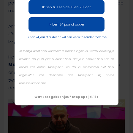
pokeren voor de WSOP Circuit Ring en dus gingen de
Ik ben tussen de 18 en 23 jaar
muntjes blind naar het midden:
Ik ben 24 jaar of ouder
Arin Mohamad
Q
3
Jörg Peisert
K
J
Ik ben 24 jaar of ouder en wil een website zonder reclame
Izzy Colluci
J
8
Je leeftijd dient naar waarheid te worden ingevuld. Verder bevestig je
Het bord runde
en zo won
Arin
T
3
4
2
5
hiermee dat je 24 jaar of ouder bent, dat je je bewust bent van de
Mohamad (1e, €23.345)
de titel met een paartje
risico’s van online kansspelen, en dat je momenteel niet bent
drieën.
Jörg Peisert
(2e, €23.345)
eindigde als
uitgesloten van deelname aan kansspelen bij online
tweede en
Erkan Atamaca (3e, €23.345)
als
kansspelaanbieders.
derde.
Wat kost gokken jou? Stop op tijd. 18+