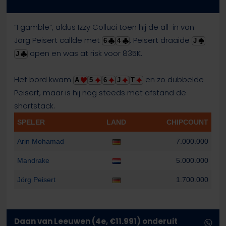
“I gamble”, aldus Izzy Colluci toen hij de all-in van
Jörg Peisert callde met
. Peisert draaide
6
4
J
open en was at risk voor 835K.
J
Het bord kwam
en zo dubbelde
A
5
6
J
T
Peisert, maar is hij nog steeds met afstand de
shortstack.
SPELER
LAND
CHIPCOUNT
Arin Mohamad
7.000.000
Mandrake
5.000.000
Jörg Peisert
1.700.000
Daan van Leeuwen (4e, €11.991) onderuit