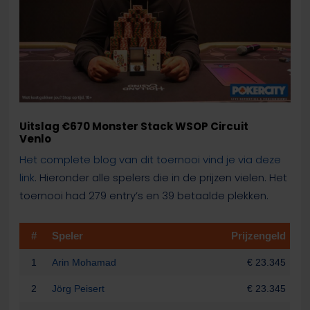
Uitslag €670 Monster Stack WSOP Circuit
Venlo
Het complete blog van dit toernooi vind je via deze
link
. Hieronder alle spelers die in de prijzen vielen. Het
toernooi had 279 entry’s en 39 betaalde plekken.
#
Speler
Prijzengeld
1
Arin Mohamad
€ 23.345
2
Jörg Peisert
€ 23.345