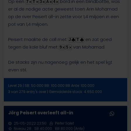
Op een
bord in een blindbattle, was
7
T
3
A
4
er al de nodige actie geweest toen Arin Mohamad
op de river Peisert all-in zette voor 1,4 miljoen in een
pot van 1,4 miljoen.
Peisert maakte de call met
en zat goed
J
T
tegen de kale bluf met
van Mohamad.
9
5
De stacks zijn nu nagenoeg gelijk en het spel ligt
even stil.
Level 29 | SB: 50.000 BB: 100.000 BB Ante: 100.000
3 van 279 entry's over | Gemiddelde stack: 4.650.000
Jörg Peisert overleeft all-in
25-05-2022 23:50
Pieter Salet
Niveau 28
SB 40.000
BB 80.000 (Ante)