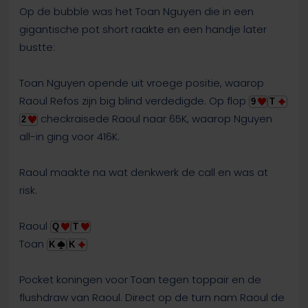
Op de bubble was het Toan Nguyen die in een
gigantische pot short raakte en een handje later
bustte:
Toan Nguyen opende uit vroege positie, waarop
Raoul Refos zijn big blind verdedigde. Op flop
9
T
checkraisede Raoul naar 65K, waarop Nguyen
2
all-in ging voor 416K.
Raoul maakte na wat denkwerk de call en was at
risk.
Raoul
Q
T
Toan
K
K
Pocket koningen voor Toan tegen toppair en de
flushdraw van Raoul. Direct op de turn nam Raoul de