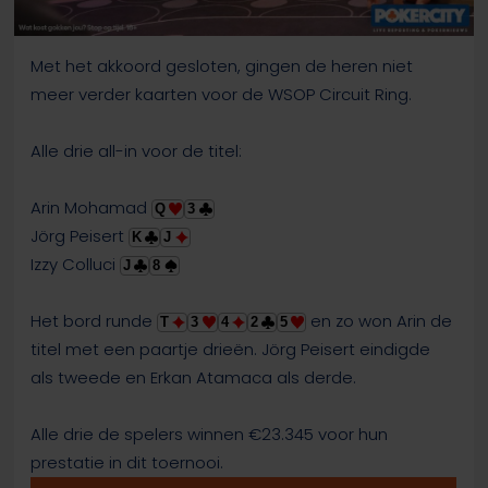
Met het akkoord gesloten, gingen de heren niet
meer verder kaarten voor de WSOP Circuit Ring.
Alle drie all-in voor de titel:
Arin Mohamad
Q
3
Jörg Peisert
K
J
Izzy Colluci
J
8
Het bord runde
en zo won Arin de
T
3
4
2
5
titel met een paartje drieën. Jörg Peisert eindigde
als tweede en Erkan Atamaca als derde.
Alle drie de spelers winnen €23.345 voor hun
prestatie in dit toernooi.