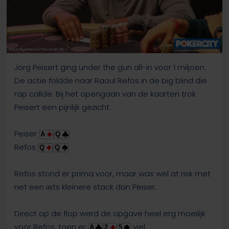
Jörg Peisert ging under the gun all-in voor 1 miljoen.
De actie foldde naar Raoul Refos in de big blind die
rap callde. Bij het opengaan van de kaarten trok
Peisert een pijnlijk gezicht:
Peiser
A
Q
Refos
Q
Q
Refos stond er prima voor, maar was wel at risk met
net een iets kleinere stack dan Peiser.
Direct op de flop werd de opgave heel erg moeilijk
voor Refos, toen er
viel.
A
2
5