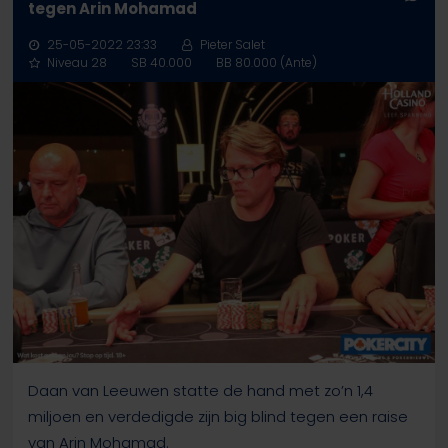
tegen Arin Mohamad
25-05-2022 23:33
Pieter Salet
Niveau 28
SB 40.000
BB 80.000 (Ante)
Daan van Leeuwen statte de hand met zo’n 1,4
miljoen en verdedigde zijn big blind tegen een raise
van Arin Mohamad.