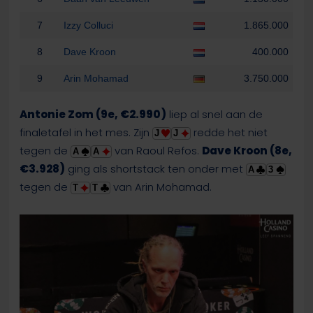
7
Izzy Colluci
1.865.000
8
Dave Kroon
400.000
9
Arin Mohamad
3.750.000
Antonie Zom (9e, €2.990)
liep al snel aan de
finaletafel in het mes. Zijn
redde het niet
J
J
tegen de
van Raoul Refos.
Dave Kroon (8e,
A
A
€3.928)
ging als shortstack ten onder met
A
3
tegen de
van Arin Mohamad.
T
T