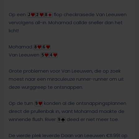
Op een
flop checkraisede Van Leeuwen
J
2
8
vervolgens all-in. Mohamad callde sneller dan het
licht!
Mohamad
8
6
Van Leeuwen
5
4
Grote problemen voor Van Leeuwen, die op zoek
moest naar een miraculeuze runner-runner om uit
deze wurggreep te ontsnappen.
Op de turn
konden al die ontsnappingsplannen
9
direct de prullenbak in, want Mohamad maakte de
winnende flush. River
deed er niet meer toe.
9
De vierde plek leverde Daan van Leeuwen €11.991 op.