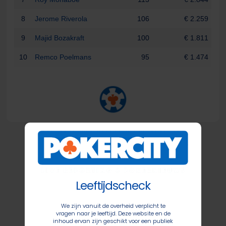
8
Jerome Riverola
106
€ 2.259
9
Majid Bozakraft
100
€ 1.811
10
Remco Poelmans
95
€ 1.474
Leeftijdscheck
We zijn vanuit de overheid verplicht te
vragen naar je leeftijd. Deze website en de
inhoud ervan zijn geschikt voor een publiek