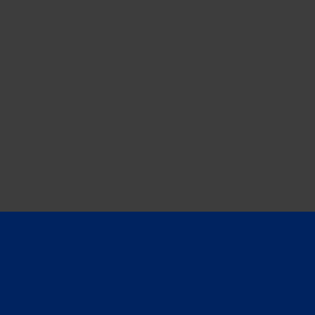
POKER NIEUWS