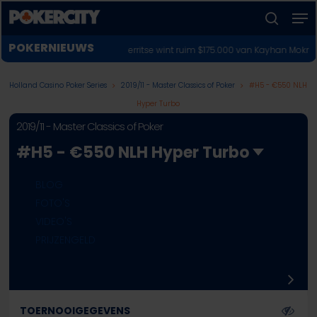
Skip
Men
to
zoeken
Menu
main
POKERNIEUWS
anshebbers over
♣︎
Dirk Gerritse wint ruim $175.000 van Kayhan Mokri in hig
sluiten
content
Holland Casino Poker Series
2019/11 - Master Classics of Poker
#H5 - €550 NLH
Hyper Turbo
2019/11 - Master Classics of Poker
#H5 - €550 NLH Hyper Turbo
BLOG
FOTO'S
VIDEO'S
PRIJZENGELD
TOERNOOIGEGEVENS