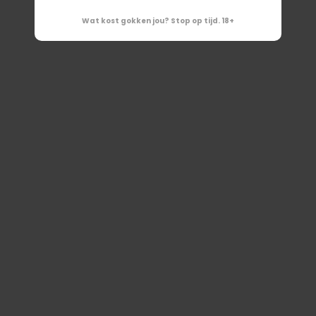
Wat kost gokken jou? Stop op tijd. 18+