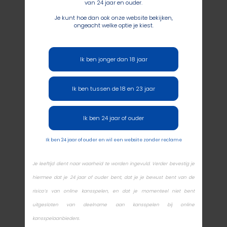
van 24 jaar en ouder.
Je kunt hoe dan ook onze website bekijken,
ongeacht welke optie je kiest.
Ik ben jonger dan 18 jaar
Ik ben tussen de 18 en 23 jaar
Ik ben 24 jaar of ouder
Ik ben 24 jaar of ouder en wil een website zonder reclame
Je leeftijd dient naar waarheid te worden ingevuld. Verder bevestig je
hiermee dat je 24 jaar of ouder bent, dat je je bewust bent van de
risico’s van online kansspelen, en dat je momenteel niet bent
uitgesloten van deelname aan kansspelen bij online
kansspelaanbieders.