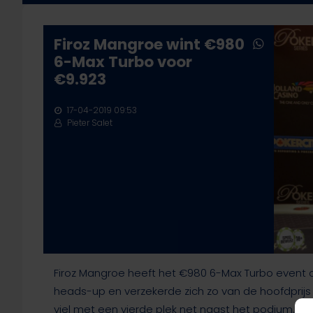
Druk op ENTER om te zoeken of ESC te sluiten
Firoz Mangroe wint €980
6-Max Turbo voor
€9.923
17-04-2019 09:53
Pieter Salet
Firoz Mangroe heeft het €980 6-Max Turbo event 
heads-up en verzekerde zich zo van de hoofdprijs
viel met een vierde plek net naast het podium. 