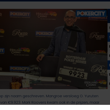
op zijn naam geschreven. Mangroe versloeg O. Yuruten
 van €9.923. Mark Roovers kwam ook in de prijzen, maar
Roovers mocht €2.205 gaan ophalen voor bewezen