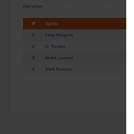
diensten.
#
Speler
1
Firoz Mangroe
2
O. Yuruten
3
André Lommel
4
Mark Roovers