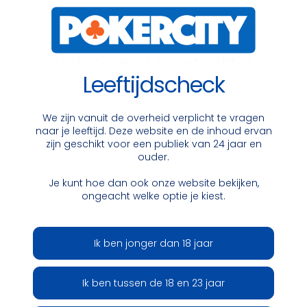
Punten
Prijzengeld
Leeftijdscheck
150
€ 9.923
107
€ 6.615
We zijn vanuit de overheid verplicht te vragen
naar je leeftijd. Deze website en de inhoud ervan
87
€ 3.308
zijn geschikt voor een publiek van 24 jaar en
ouder.
75
€ 2.205
Je kunt hoe dan ook onze website bekijken,
ongeacht welke optie je kiest.
Ik ben jonger dan 18 jaar
Ik ben tussen de 18 en 23 jaar