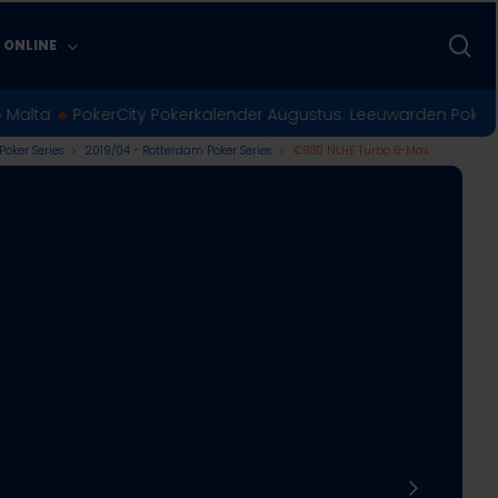
zo
 ONLINE
♣︎
PokerCity Pokerkalender Augustus: Leeuwarden Poker Series 
Poker Series
2019/04 - Rotterdam Poker Series
€980 NLHE Turbo 6-Max